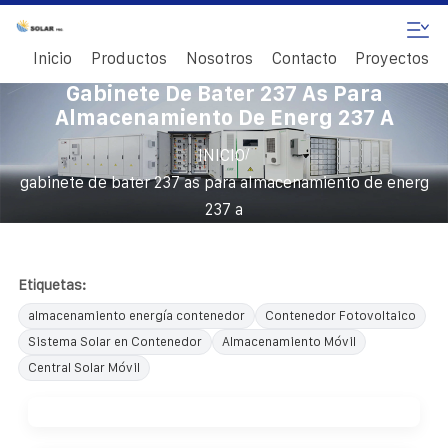
Inicio
Productos
Nosotros
Contacto
Proyectos
Gabinete De Bater 237 As Para
Almacenamiento De Energ 237 A
/
INICIO
gabinete de bater 237 as para almacenamiento de energ
237 a
Etiquetas:
almacenamiento energía contenedor
Contenedor Fotovoltaico
Sistema Solar en Contenedor
Almacenamiento Móvil
Central Solar Móvil