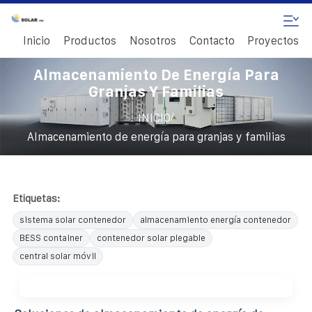
Inicio
Productos
Nosotros
Contacto
Proyectos
Almacenamiento De Energía Para
Granjas Y Familias
/
INICIO
Almacenamiento de energía para granjas y familias
Etiquetas:
sistema solar contenedor
almacenamiento energía contenedor
BESS container
contenedor solar plegable
central solar móvil