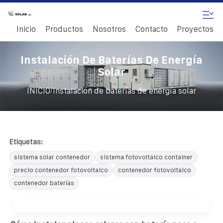
Inicio
Productos
Nosotros
Contacto
Proyectos
Instalación De Baterías De Energía
Solar
/
INICIO
Instalación de baterías de energía solar
Etiquetas:
sistema solar contenedor
sistema fotovoltaico container
precio contenedor fotovoltaico
contenedor fotovoltaico
contenedor baterías