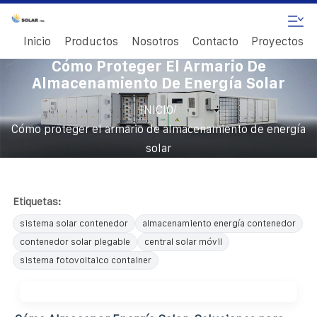
Inicio
Productos
Nosotros
Contacto
Proyectos
Cómo Proteger El Armario De
Almacenamiento De Energía Solar
/
INICIO
Cómo proteger el armario de almacenamiento de energía
solar
Etiquetas:
sistema solar contenedor
almacenamiento energía contenedor
contenedor solar plegable
central solar móvil
sistema fotovoltaico container