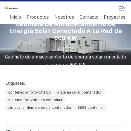
Inicio
Productos
Nosotros
Contacto
Proyectos
Gabinete De Almacenamiento De
Energía Solar Conectado A La Red De
600 KW
/
INICIO
Gabinete de almacenamiento de energía solar conectado
a la red de 600 kW
Etiquetas:
contenedor fotovoltaico
sistema solar contenedor
sistema fotovoltaico container
almacenamiento energía contenedor
BESS container