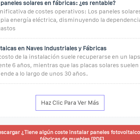
 paneles solares en fábricas: ¿es rentable?
ificativa de costes operativos: Los paneles solar
pia energía eléctrica, disminuyendo la dependencia 
gastos
taicas en Naves Industriales y Fábricas
 costo de la instalación suele recuperarse en un lap
te 6 años, mientras que las placas solares suelen 
tiende a lo largo de unos 30 años.
Haz Clic Para Ver Más
scargar ¿Tiene algún coste instalar paneles fotovoltaico
fábricas de muebles [PDF]