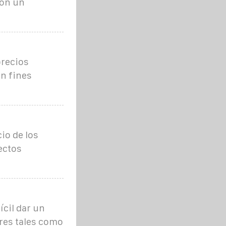
con un
precios
n fines
io de los
ectos
ícil dar un
res tales como