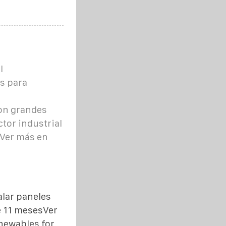
l
s para
on grandes
ctor industrial
.Ver más en
alar paneles
e 11 mesesVer
newables for