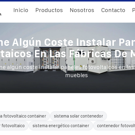
Inicio
Productos
Nosotros
Contacto
P
ne Algún Coste Instalar Pa
taicos En Las Fábricas De
ne algún coste instalar paneles fotovoltaicos en las
muebles
a fotovoltaico container
sistema solar contenedor
 fotovoltaico
sistema energético container
contenedor fotovol