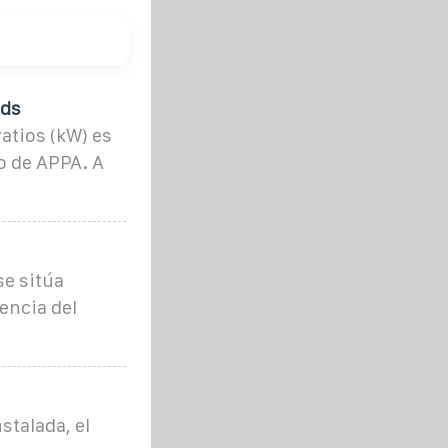
lds
vatios (kW) es
o de APPA. A
se sitúa
encia del
stalada, el