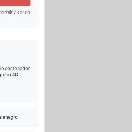
primir y leer sin
en contenedor
quipo 4G
ntenegro