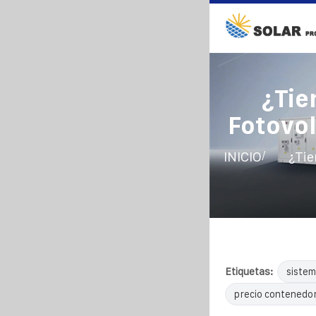
¿Tie
Fotovol
/
INICIO
¿Tie
Etiquetas:
sistem
precio contenedor