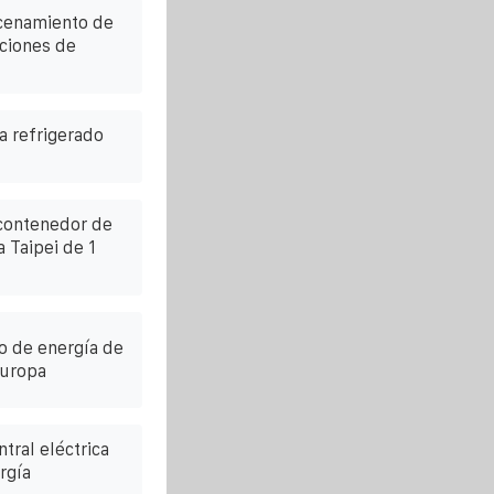
cenamiento de
aciones de
 refrigerado
 contenedor de
 Taipei de 1
o de energía de
Europa
tral eléctrica
rgía