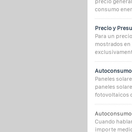
precio genera
consumo ener
Precio y Presu
Para un precio
mostrados en e
exclusivament
Autoconsumo p
Paneles solare
paneles solar
fotovoltaicos
Autoconsumo i
Cuando hablamo
importe medio