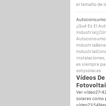
el tamaño de l
Autoconsumo i
¿Qué Es El Au
Industrial¿Cóm
Autoconsumo F
IndustriaBene
IndustrialCon
instalaciones,
es siempre par
sotysolar.es
Vídeos De 
Fotovoltai
Ver vídeo27:42
solares como 
vídeo21:54New