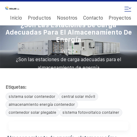
Inicio
Productos
Nosotros
Contacto
Proyectos
¿Son Las Estaciones De Carga
Adecuadas Para El Almacenamiento De
Energía
/
INICIO
¿Son las estaciones de carga adecuadas para el
almacenamiento de energía
Etiquetas:
sistema solar contenedor
central solar móvil
almacenamiento energía contenedor
contenedor solar plegable
sistema fotovoltaico container