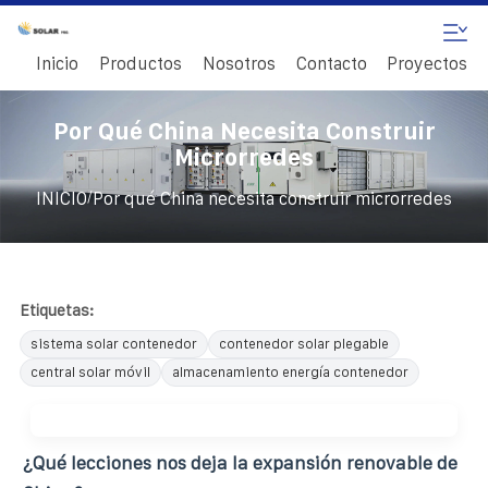
Inicio
Productos
Nosotros
Contacto
Proyectos
Por Qué China Necesita Construir
Microrredes
/
INICIO
Por qué China necesita construir microrredes
Etiquetas:
sistema solar contenedor
contenedor solar plegable
central solar móvil
almacenamiento energía contenedor
¿Qué lecciones nos deja la expansión renovable de