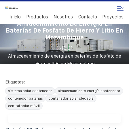
Inicio
Productos
Nosotros
Contacto
Proyectos
Almacenamiento De Energía En
Baterías De Fosfato De Hierro Y Litio En
Mozambique
/
INICIO
Almacenamiento de energía en baterías de fosfato de
hierro y litio en Mozambique
Etiquetas:
sistema solar contenedor
almacenamiento energía contenedor
contenedor baterías
contenedor solar plegable
central solar móvil