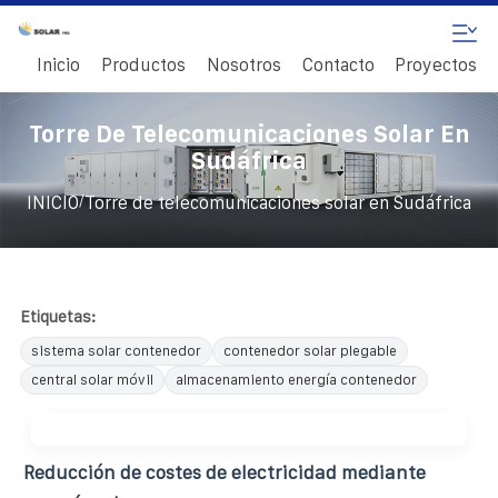
Inicio
Productos
Nosotros
Contacto
Proyectos
Torre De Telecomunicaciones Solar En
Sudáfrica
/
INICIO
Torre de telecomunicaciones solar en Sudáfrica
Etiquetas:
sistema solar contenedor
contenedor solar plegable
central solar móvil
almacenamiento energía contenedor
Reducción de costes de electricidad mediante