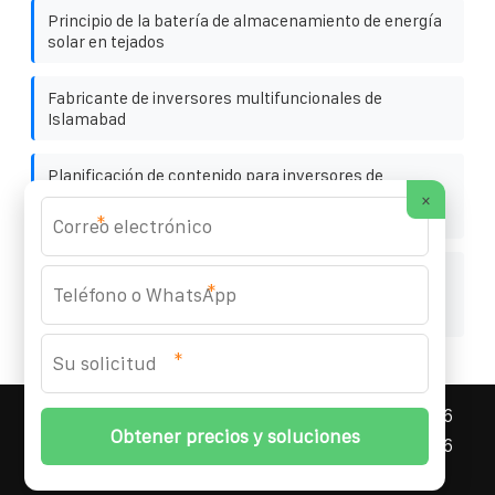
Principio de la batería de almacenamiento de energía
solar en tejados
Fabricante de inversores multifuncionales de
Islamabad
Planificación de contenido para inversores de
gabinetes de comunicaciones alimentados por
×
energía solar
*
Clasificación de fuentes de alimentación híbridas de
*
baterías para estaciones base de comunicaciones en
Nepal
*
ASNEF ENERGY STORAGE CONTAINER
© 2008-
2026
Todos los derechos reservados. | Teléfono:
+34 96
327 58 94
|
Mapa del sitio