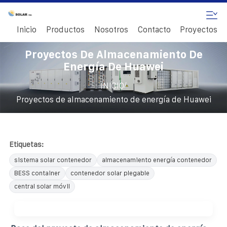
Inicio
Productos
Nosotros
Contacto
Proyectos
Proyectos De Almacenamiento De
Energía De Huawei
/
INICIO
Proyectos de almacenamiento de energía de Huawei
Etiquetas:
sistema solar contenedor
almacenamiento energía contenedor
BESS container
contenedor solar plegable
central solar móvil