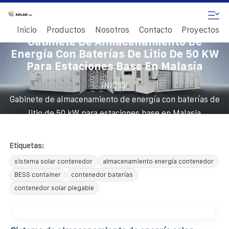
Inicio
Productos
Nosotros
Contacto
Proyectos
Gabinete De Almacenamiento De
Energía Con Baterías De Litio De 50 KW
Para Estaciones Base En Malasia
/
INICIO
Gabinete de almacenamiento de energía con baterías de
litio de 50 kW para estaciones base en Malasia
Etiquetas:
sistema solar contenedor
almacenamiento energía contenedor
BESS container
contenedor baterías
contenedor solar plegable