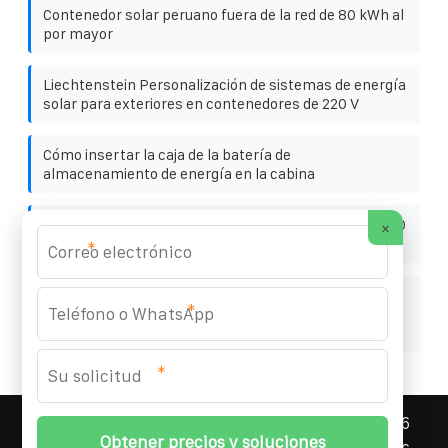
Contenedor solar peruano fuera de la red de 80 kWh al
por mayor
Liechtenstein Personalización de sistemas de energía
solar para exteriores en contenedores de 220 V
Cómo insertar la caja de la batería de
almacenamiento de energía en la cabina
Armario de almacenamiento de energía Astaná de 150
×
pies para uso en aeropuertos
*
Precio mayorista de contenedores solares para
*
vehículos de almacenamiento de energía de
emergencia en Asia Central
*
ASNEF ENERGY STORAGE CONTAINER
© 2008-
2026