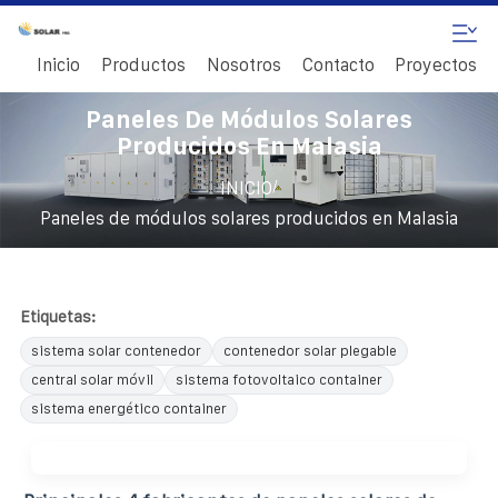
Inicio
Productos
Nosotros
Contacto
Proyectos
Paneles De Módulos Solares
Producidos En Malasia
/
INICIO
Paneles de módulos solares producidos en Malasia
Etiquetas:
sistema solar contenedor
contenedor solar plegable
central solar móvil
sistema fotovoltaico container
sistema energético container