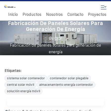
Inicio
Productos
Nosotros
Contacto
Proyectos
Fabricación De Paneles Solares Para
Generación De Energía
/
INICIO
Fabricación de paneles solares para generación de
energía
Etiquetas:
sistema solar contenedor
contenedor solar plegable
central solar móvil
almacenamiento energía contenedor
solución energía móvil