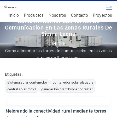
Inicio
Productos
Nosotros
Contacto
Proyectos
Cómo Alimentar Las Torres De
Comunicación En Las Zonas Rurales De
Sierra Leona
/
INICIO
Cómo alimentar las torres de comunicación en las zonas
rurales de Sierra Leona
Etiquetas:
sistema solar contenedor
contenedor solar plegable
central solar móvil
generación distribuida container
Mejorando la conectividad rural mediante torres