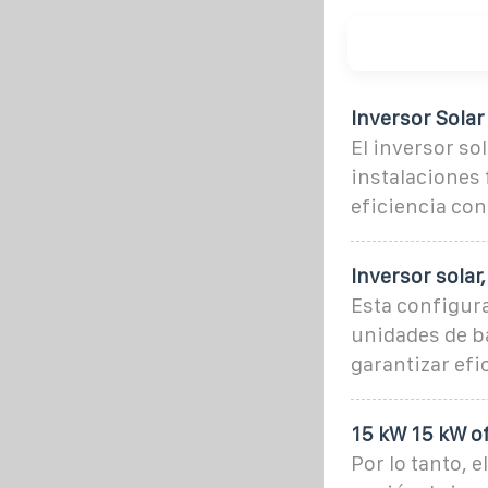
Inversor Sola
El inversor s
instalaciones 
eficiencia con
Inversor solar
Esta configura
unidades de b
garantizar efi
15 kW 15 kW o
Por lo tanto, 