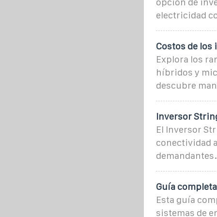
opción de inve
electricidad c
Costos de los 
Explora los ra
híbridos y mic
descubre mane
Inversor Stri
El Inversor St
conectividad a
demandantes.
Guía completa 
Esta guía comp
sistemas de en