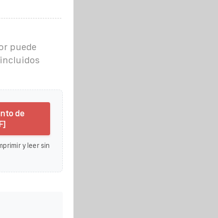
sor puede
 incluidos
ento de
F]
primir y leer sin