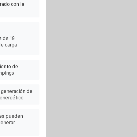
ado con la
e
a de 19
de carga
iento de
mpings
 generación de
energético
les pueden
generar