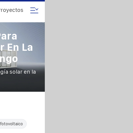
royectos
Para
r En La
ongo
ía solar en la
fotovoltaico