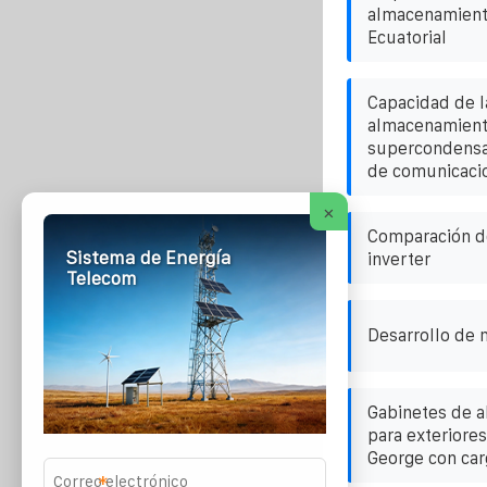
almacenamient
Ecuatorial
Capacidad de l
almacenamient
supercondensad
de comunicaci
×
Comparación de
Sistema de Energía
inverter
Telecom
Desarrollo de 
Gabinetes de 
para exteriore
George con car
*