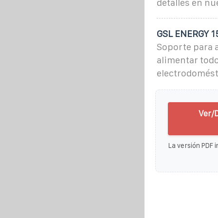
detalles en nu
GSL ENERGY 15
Soporte para a
alimentar todo
electrodomést
Ver/
La versión PDF i