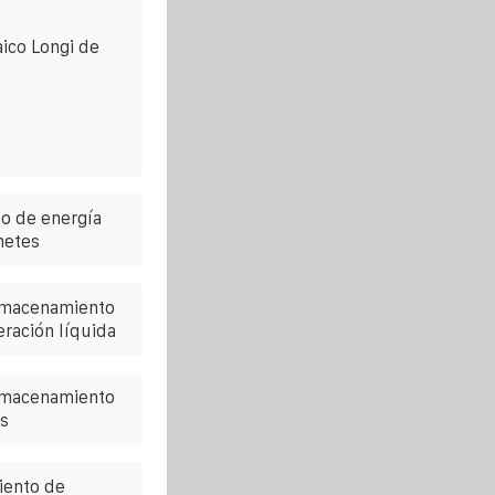
ico Longi de
o de energía
netes
almacenamiento
eración líquida
lmacenamiento
s
iento de