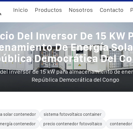
Inicio
Productos
Nosotros
Contacto
P
cio Del Inversor De 15 KW 
namiento De Energía Sola
ública Democrática Del C
 del inversor de 15 kW para almacenamiento de energ
República Democrática del Congo
a solar contenedor
sistema fotovoltaico container
nergía contenedor
precio contenedor fotovoltaico
contenedor 