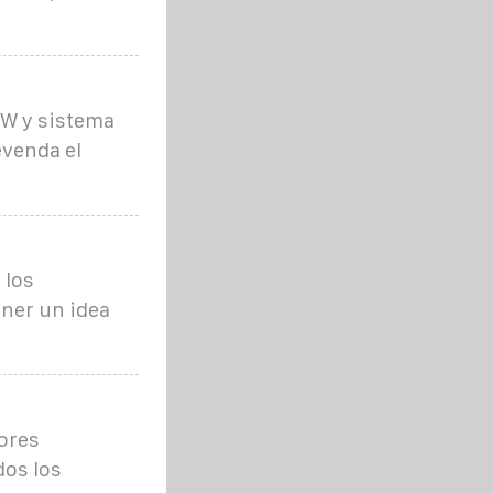
kW y sistema
evenda el
 los
ener un idea
tores
dos los