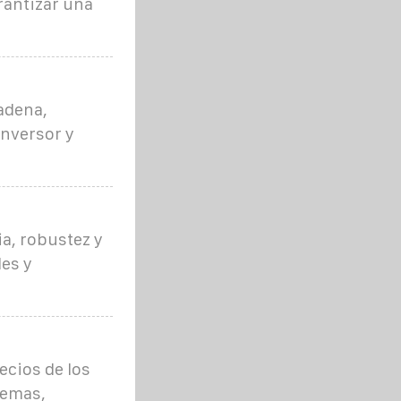
rantizar una
adena,
inversor y
a, robustez y
es y
ecios de los
temas,