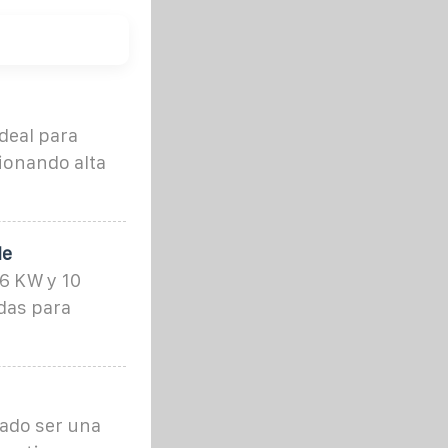
deal para
ionando alta
de
 6 KW y 10
das para
rado ser una