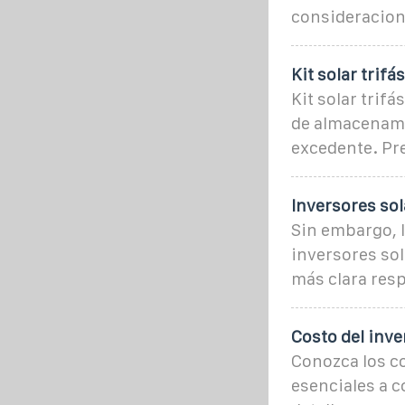
consideracione
Kit solar trif
Kit solar trif
de almacenami
excedente. Pr
Inversores sol
Sin embargo, 
inversores sol
más clara resp
Costo del inve
Conozca los co
esenciales a c