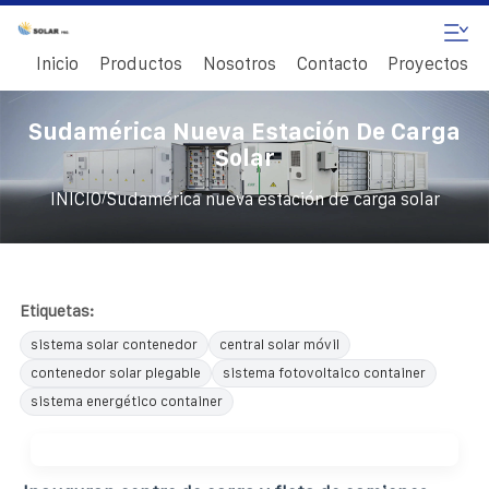
Inicio
Productos
Nosotros
Contacto
Proyectos
Sudamérica Nueva Estación De Carga
Solar
/
INICIO
Sudamérica nueva estación de carga solar
Etiquetas:
sistema solar contenedor
central solar móvil
contenedor solar plegable
sistema fotovoltaico container
sistema energético container