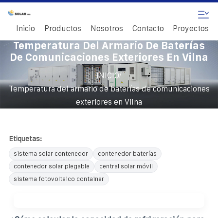
Inicio
Productos
Nosotros
Contacto
Proyectos
Temperatura Del Armario De Baterías
De Comunicaciones Exteriores En Vilna
/
INICIO
Temperatura del armario de baterías de comunicaciones
exteriores en Vilna
Etiquetas:
sistema solar contenedor
contenedor baterías
contenedor solar plegable
central solar móvil
sistema fotovoltaico container