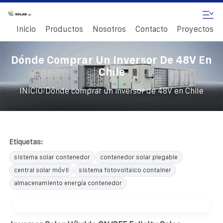
Inicio
Productos
Nosotros
Contacto
Proyectos
Dónde Comprar Un Inversor De 48V En
Chile
/
INICIO
Dónde comprar un inversor de 48V en Chile
Etiquetas:
sistema solar contenedor
contenedor solar plegable
central solar móvil
sistema fotovoltaico container
almacenamiento energía contenedor