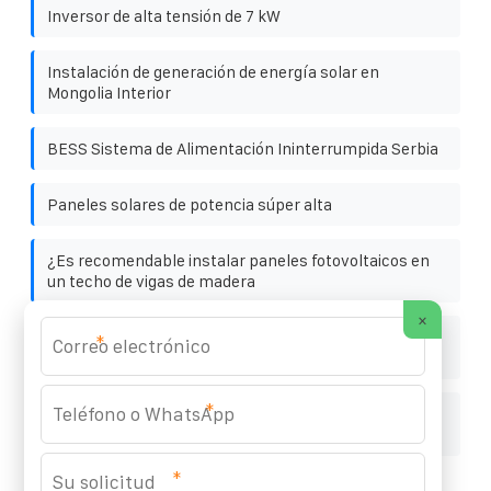
Inversor de alta tensión de 7 kW
Instalación de generación de energía solar en
Mongolia Interior
BESS Sistema de Alimentación Ininterrumpida Serbia
Paneles solares de potencia súper alta
¿Es recomendable instalar paneles fotovoltaicos en
un techo de vigas de madera
×
Vehículo móvil de almacenamiento de energía grande
*
Huawei ASEAN
*
Hungría de generación de energía mediante
almacenamiento de energía híbrida
*