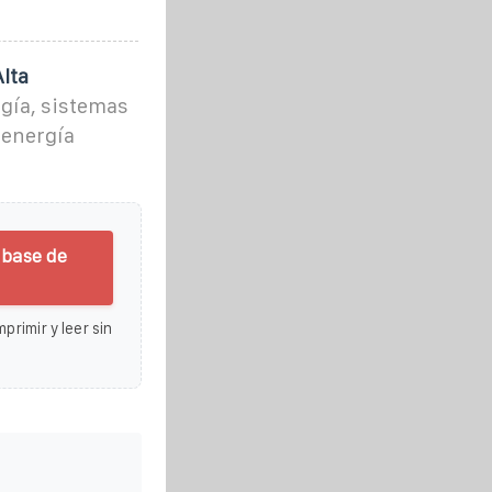
lta
gía, sistemas
a energía
 base de
primir y leer sin