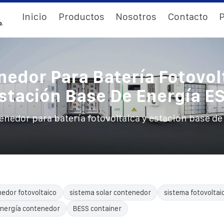
Inicio
Productos
Nosotros
Contacto
P
edor Para Batería Fotovol
stación Base De Energía E
enedor para batería fotovoltaica y estación base de
edor fotovoltaico
sistema solar contenedor
sistema fotovoltai
nergía contenedor
BESS container