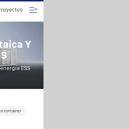
royectos
taica Y
SS
 energía ESS
co container