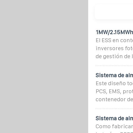
1MW/2.15MWh E
El ESS en cont
inversores fot
de gestión de 
Sistema de al
Este diseño t
PCS, EMS, pro
contenedor de
Sistema de al
Como fabrican