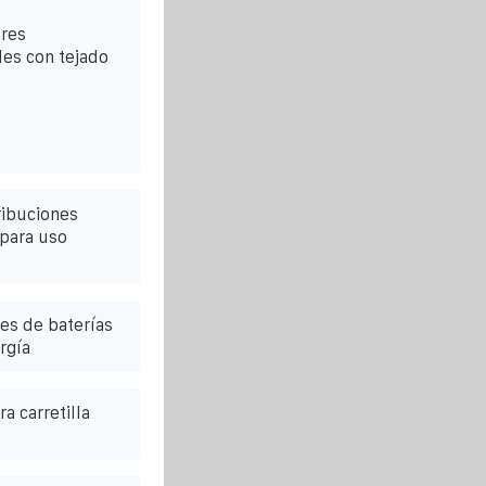
ares
les con tejado
ribuciones
 para uso
es de baterías
rgía
a carretilla