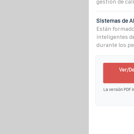
gestión de cal
Sistemas de A
Están formado
inteligentes d
durante los p
Ver/De
La versión PDF i