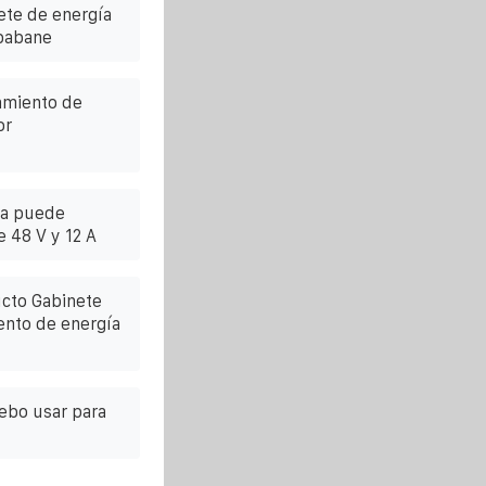
ete de energía
Mbabane
amiento de
or
ia puede
e 48 V y 12 A
ucto Gabinete
ento de energía
ebo usar para