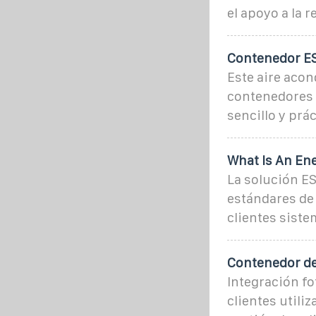
el apoyo a la r
Contenedor ESS
Este aire aco
contenedores 
sencillo y prá
What Is An En
La solución ES
estándares de 
clientes siste
Contenedor de
Integración fo
clientes utili