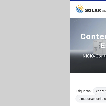
Conten
E
/
INICIO
Cont
Etiquetas:
conten
almacenamiento e