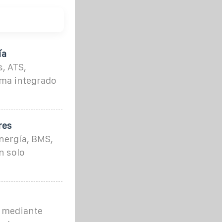
ía
, ATS,
ema integrado
res
nergía, BMS,
n solo
a mediante