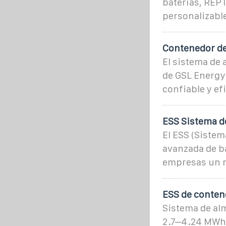
baterías, REP
personalizabl
Contenedor de
El sistema de
de GSL Energy 
confiable y efi
ESS Sistema d
El ESS (Sistem
avanzada de ba
empresas un r
ESS de conten
Sistema de alm
2.7–4.24 MWh 