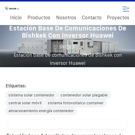
Inicio
Productos
Nosotros
Contacto
Proyectos
Estación Base De Comunicaciones De
Bishkek Con Inversor Huawei
/
INICIO
Estación base de comunicaciones de Bishkek con
inversor Huawei
Etiquetas:
sistema solar contenedor
contenedor solar plegable
central solar móvil
sistema fotovoltaico container
almacenamiento energía contenedor