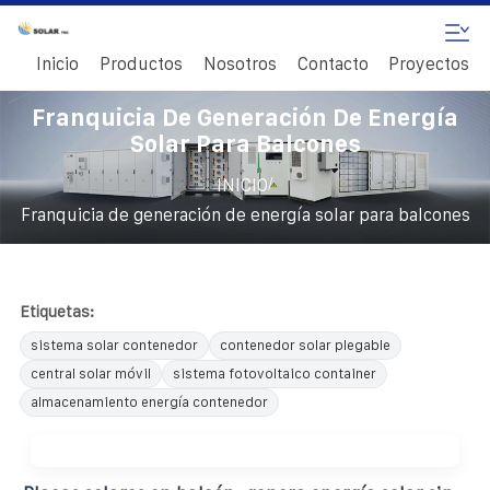
Inicio
Productos
Nosotros
Contacto
Proyectos
Franquicia De Generación De Energía
Solar Para Balcones
/
INICIO
Franquicia de generación de energía solar para balcones
Etiquetas:
sistema solar contenedor
contenedor solar plegable
central solar móvil
sistema fotovoltaico container
almacenamiento energía contenedor