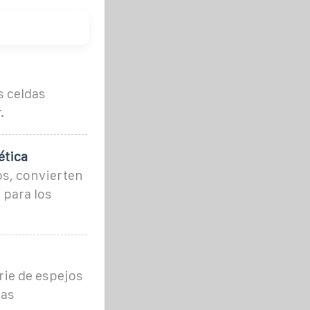
s celdas
.
ética
os, convierten
 para los
rie de espejos
las