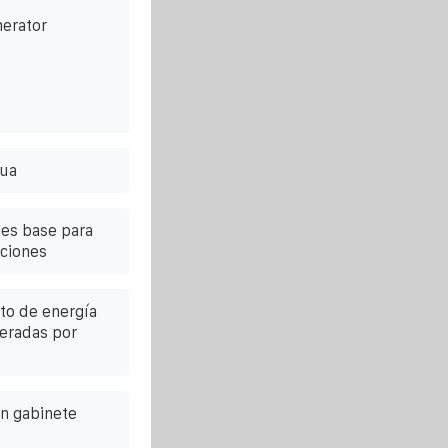
nerator
tua
es base para
ciones
to de energía
geradas por
un gabinete