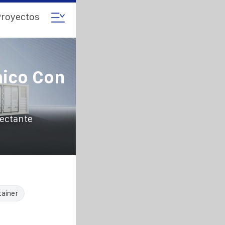
royectos
aico Con
lectante
tainer