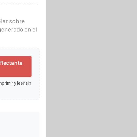
olar sobre
 generado en el
eflectante
primir y leer sin