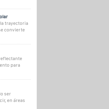
olar
la trayectoria
se convierte
reflectante
iento para
do ser
ir, en áreas