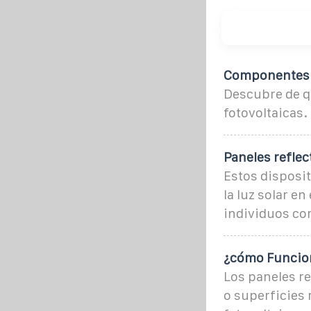
Componentes d
Descubre de qu
fotovoltaicas.
Paneles reflec
Estos disposi
la luz solar e
individuos co
¿cómo Funcion
Los paneles re
o superficies r