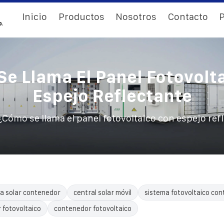
Inicio
Productos
Nosotros
Contacto
P
e Llama El Panel Fotovolt
Espejo Reflectante
¿Cómo se llama el panel fotovoltaico con espejo ref
a solar contenedor
central solar móvil
sistema fotovoltaico con
 fotovoltaico
contenedor fotovoltaico