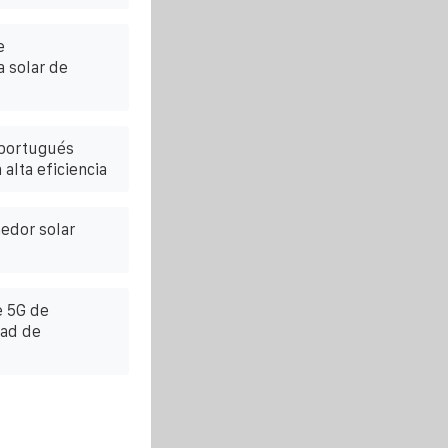
e
 solar de
 portugués
alta eficiencia
edor solar
e 5G de
dad de