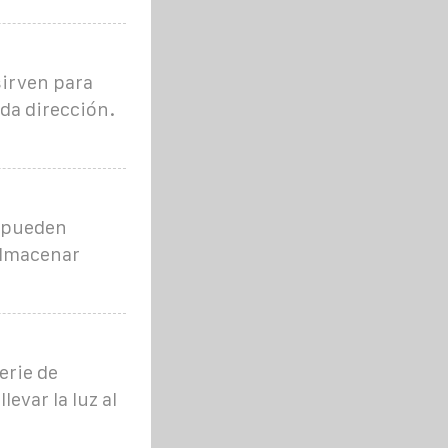
sirven para
ada dirección.
o pueden
 almacenar
erie de
evar la luz al