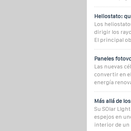
Heliostato: qu
Los heliostato
dirigir los ra
El principal o
Paneles fotovo
Las nuevas cél
convertir en e
energía renov
Más allá de lo
Su SOlar LIght
espejos en uno 
interior de un 