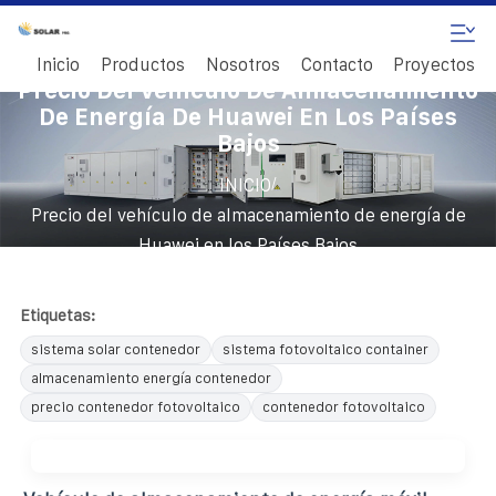
Inicio
Productos
Nosotros
Contacto
Proyectos
Precio Del Vehículo De Almacenamiento
De Energía De Huawei En Los Países
Bajos
/
INICIO
Precio del vehículo de almacenamiento de energía de
Huawei en los Países Bajos
Etiquetas:
sistema solar contenedor
sistema fotovoltaico container
almacenamiento energía contenedor
precio contenedor fotovoltaico
contenedor fotovoltaico