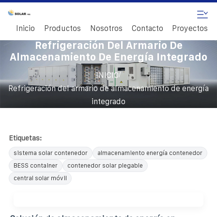
Inicio
Productos
Nosotros
Contacto
Proyectos
Refrigeración Del Armario De
Almacenamiento De Energía Integrado
/
INICIO
Refrigeración del armario de almacenamiento de energía
integrado
Etiquetas:
sistema solar contenedor
almacenamiento energía contenedor
BESS container
contenedor solar plegable
central solar móvil