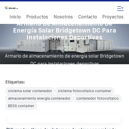
Inicio
Productos
Nosotros
Contacto
Proyectos
Armario De Almacenamiento De
Energía Solar Bridgetown DC Para
Instalaciones Deportivas
/
INICIO
Armario de almacenamiento de energía solar Bridgetown
DC para instalaciones deportivas
Etiquetas:
sistema solar contenedor
sistema fotovoltaico container
almacenamiento energía contenedor
contenedor fotovoltaico
BESS container