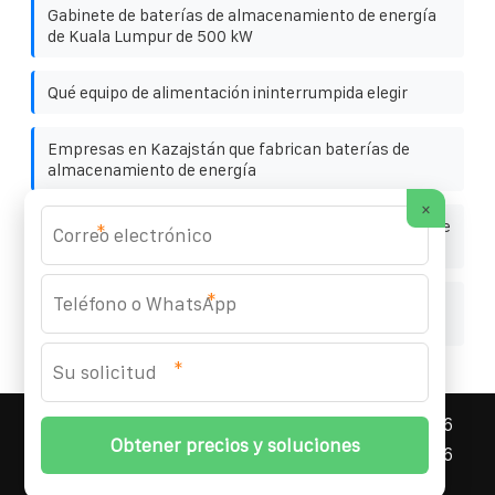
Gabinete de baterías de almacenamiento de energía
de Kuala Lumpur de 500 kW
Qué equipo de alimentación ininterrumpida elegir
Empresas en Kazajstán que fabrican baterías de
almacenamiento de energía
×
Los tres principales envíos mundiales de productos de
*
almacenamiento de energía
*
Fabricante de soportes de riel de aluminio para
sistemas fotovoltaicos
*
ASNEF ENERGY STORAGE CONTAINER
© 2008-
2026
Todos los derechos reservados. | Teléfono:
+34 96
327 58 94
|
Mapa del sitio