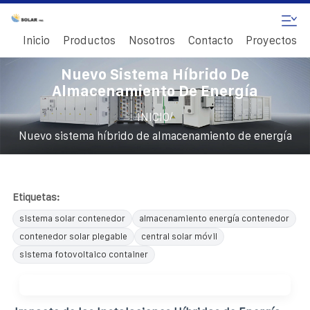
Inicio
Productos
Nosotros
Contacto
Proyectos
Nuevo Sistema Híbrido De
Almacenamiento De Energía
/
INICIO
Nuevo sistema híbrido de almacenamiento de energía
Etiquetas:
sistema solar contenedor
almacenamiento energía contenedor
contenedor solar plegable
central solar móvil
sistema fotovoltaico container