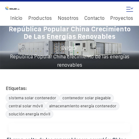
Inicio
Productos
Nosotros
Contacto
Proyectos
República Popular China Crecimiento
De Las Energías Renovables
/
INICIO
República Popular China crecimiento de las energías
renovables
Etiquetas:
sistema solar contenedor
contenedor solar plegable
central solar móvil
almacenamiento energía contenedor
solución energía móvil