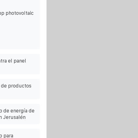
op photovoltaic
tra el panel
n de productos
o de energía de
n Jerusalén
o para