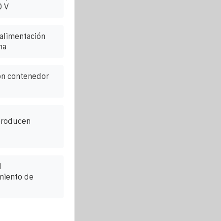
0 V
 alimentación
na
con contenedor
producen
l
miento de