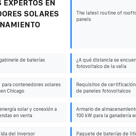
 EXPERTOS EN
DORES SOLARES
The latest routine of rooft
panels
ENAMIENTO
gabinete de baterías
¿A qué distancia se encuen
fotovoltaico de la valla
d para contenedores solares
Requisitos de certificació
 en Chicago
de paneles fotovoltaicos
energía solar y conexión a
Armario de almacenamient
iendas en venta
100 kW para la ganadería e
lida del inversor
Paquete de baterías de liti