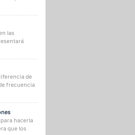
en las
presentará
iferencia de
 de frecuencia
ones
 para hacerla
ra que los