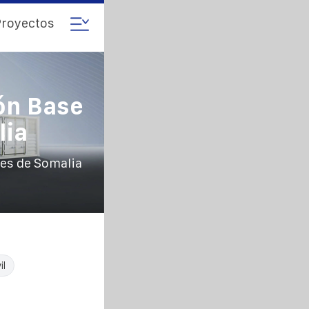
royectos
ón Base
lia
es de Somalia
il