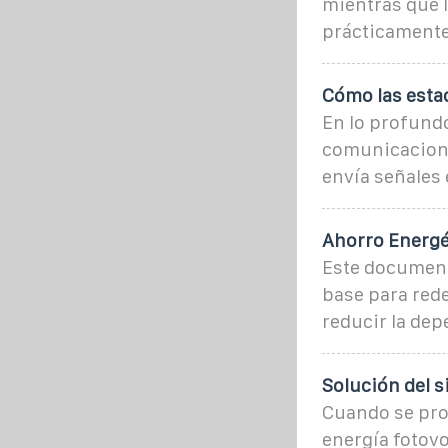
mientras que l
prácticamente
Cómo las estac
En lo profundo
comunicacione
envía señales 
Ahorro Energét
Este documento
base para rede
reducir la dep
Solución del s
Cuando se prod
energía fotovo