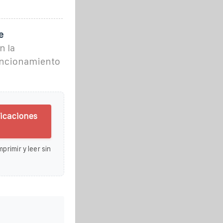
e
n la
funcionamiento
icaciones
primir y leer sin