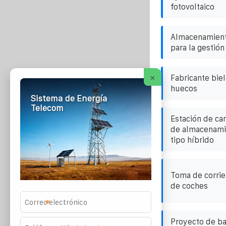
fotovoltaico
Almacenamient
para la gestió
×
Fabricante bie
huecos
Sistema de Energía
Telecom
Estación de ca
de almacenamie
tipo híbrido
Toma de corrie
de coches
*
Proyecto de ba