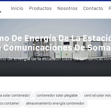
Inicio
Productos
Nosotros
Contacto
P
o De Energía De La Estaci
 Comunicaciones De Soma
o de energía de la estación base de comunicacion
a solar contenedor
contenedor solar plegable
central solar móv
ico container
almacenamiento energía contenedor