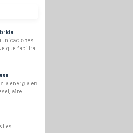
brida
omunicaciones,
e que facilita
base
r la energía en
esel, aire
iles,