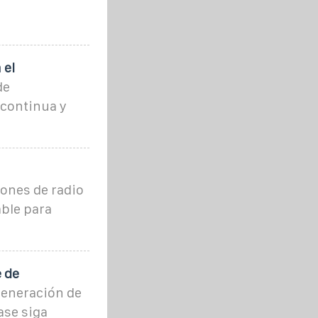
 el
de
 continua y
iones de radio
able para
e de
generación de
ase siga