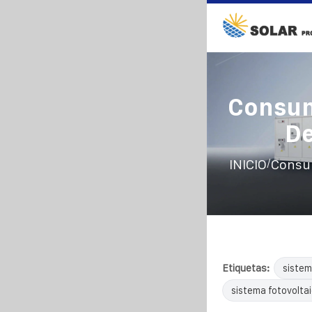
Consum
De
/
INICIO
Consum
Etiquetas:
sistem
sistema fotovolta