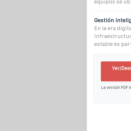
equipos se ub
Gestión intel
En la era digi
infraestructur
estable es pa
Ver/Des
La versión PDF i