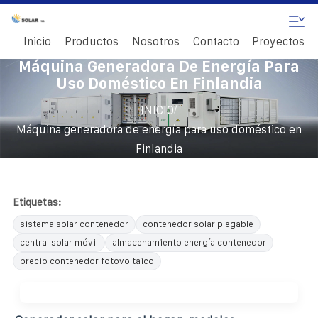
Inicio
Productos
Nosotros
Contacto
Proyectos
Máquina Generadora De Energía Para
Uso Doméstico En Finlandia
/
INICIO
Máquina generadora de energía para uso doméstico en
Finlandia
Etiquetas:
sistema solar contenedor
contenedor solar plegable
central solar móvil
almacenamiento energía contenedor
precio contenedor fotovoltaico