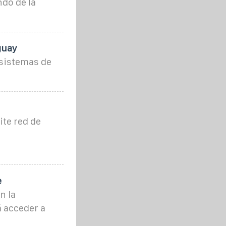
do de la
guay
 sistemas de
te red de
e
n la
á acceder a