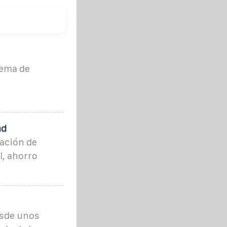
tema de
ad
ación de
l, ahorro
esde unos