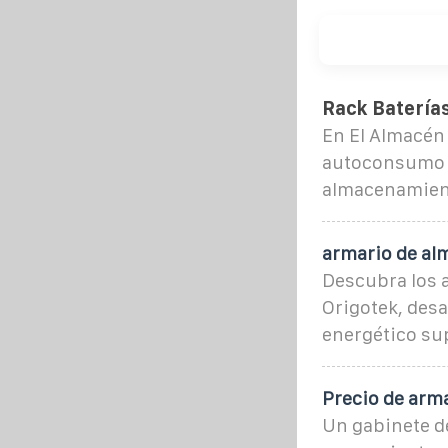
Rack Batería
En El Almacén
autoconsumo s
almacenamient
armario de al
Descubra los 
Origotek, desa
energético sup
Precio de arm
Un gabinete d