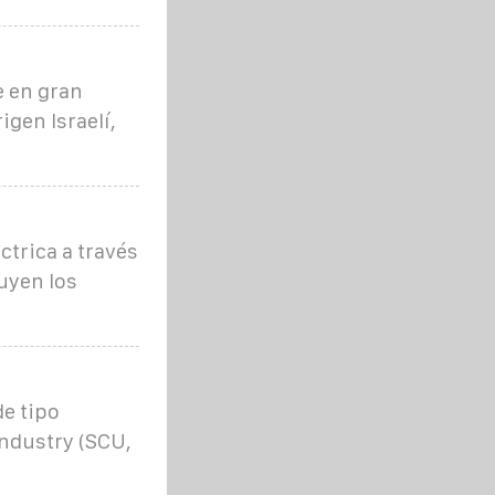
e en gran
igen Israelí,
ctrica a través
uyen los
e tipo
Industry (SCU,