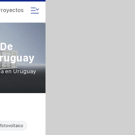
royectos
 De
Uruguay
ía en Uruguay
fotovoltaico