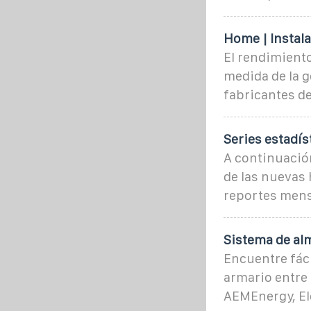
Home | Instala
El rendimient
medida de la g
fabricantes d
Series estadís
A continuación
de las nuevas 
reportes mens
Sistema de al
Encuentre fác
armario entre 
AEMEnergy, Ele