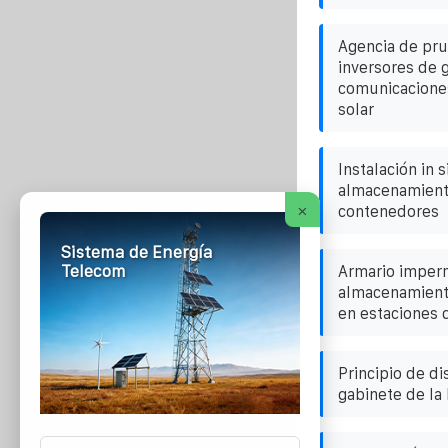
Agencia de pr
inversores de 
comunicaciones
solar
Instalación in 
almacenamient
×
contenedores
Sistema de Energía
Telecom
Armario imper
almacenamiento
en estaciones d
Principio de di
gabinete de la 