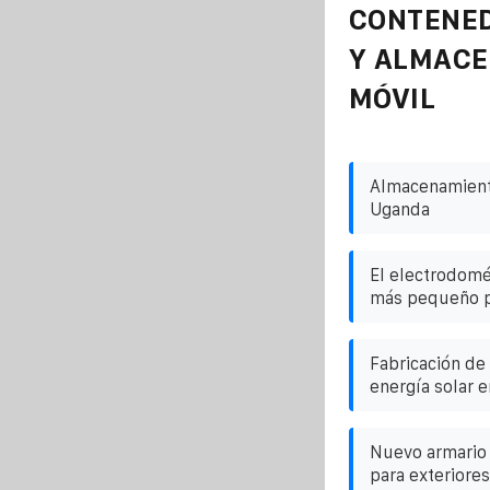
CONTENE
Y ALMAC
MÓVIL
Almacenamient
Uganda
El electrodomé
más pequeño p
Fabricación de 
energía solar 
Nuevo armario 
para exteriore