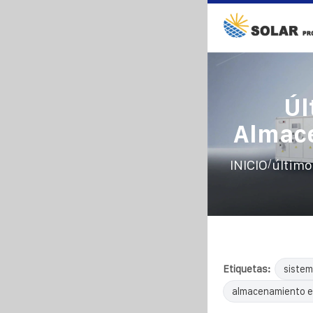
Úl
Almace
/
INICIO
último
Etiquetas:
sistem
almacenamiento e