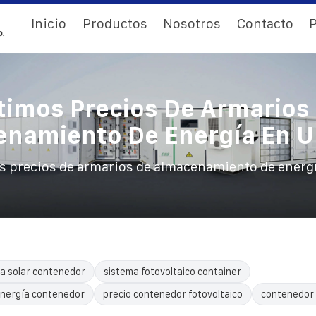
Inicio
Productos
Nosotros
Contacto
P
timos Precios De Armarios
namiento De Energía En 
s precios de armarios de almacenamiento de energ
a solar contenedor
sistema fotovoltaico container
nergía contenedor
precio contenedor fotovoltaico
contenedor 