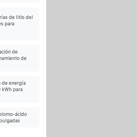
as de litio del
es para
ación de
namiento de
 de energía
00 kWh para
 plomo-ácido
 pulgadas