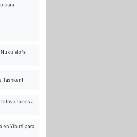
o para
 Nuku alofa
e Tashkent
fotovoltaicos a
 en Yibuti para