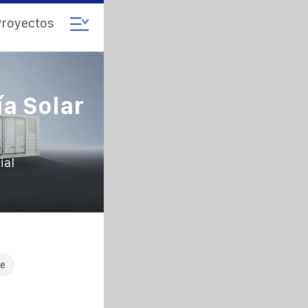
royectos
a Solar
ial
le