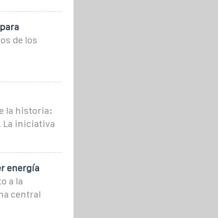
 para
os de los
la historia:
 La iniciativa
r energía
o a la
na central