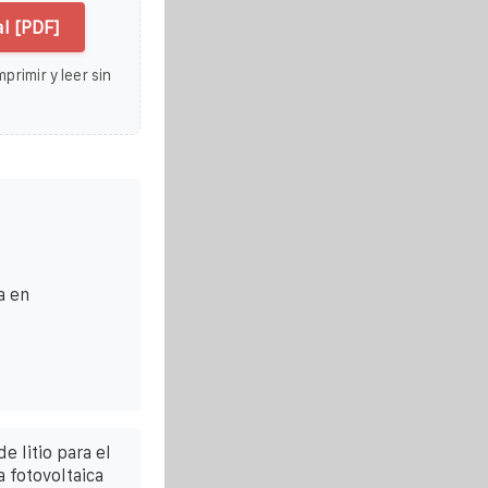
l [PDF]
primir y leer sin
a en
e litio para el
 fotovoltaica