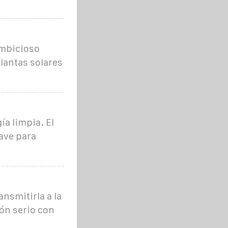
ambicioso
lantas solares
ía limpia. El
ave para
ansmitirla a la
ión serio con