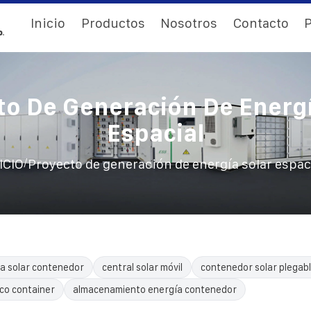
Inicio
Productos
Nosotros
Contacto
P
to De Generación De Energí
Espacial
/
ICIO
Proyecto de generación de energía solar espac
a solar contenedor
central solar móvil
contenedor solar plegab
ico container
almacenamiento energía contenedor