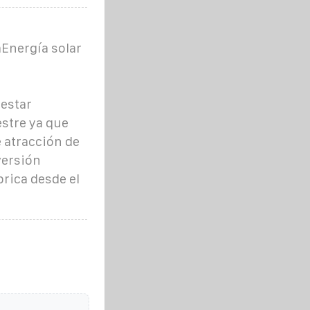
Energía solar
 estar
estre ya que
 atracción de
versión
brica desde el