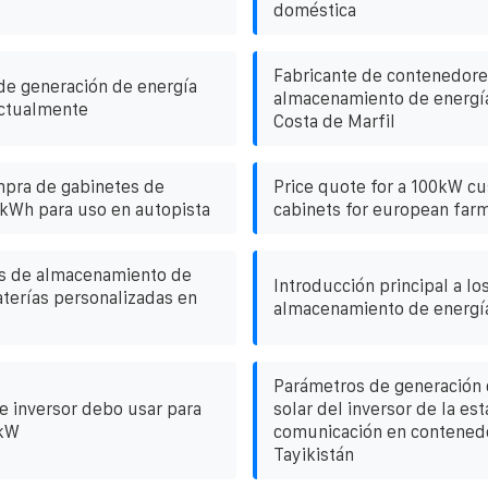
doméstica
Fabricante de contenedore
de generación de energía
almacenamiento de energí
actualmente
Costa de Marfil
mpra de gabinetes de
Price quote for a 100kW c
 kWh para uso en autopista
cabinets for european far
as de almacenamiento de
Introducción principal a l
aterías personalizadas en
almacenamiento de energí
Parámetros de generación 
 inversor debo usar para
solar del inversor de la es
 kW
comunicación en contenedo
Tayikistán