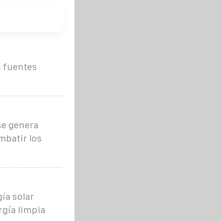
s fuentes
se genera
mbatir los
ía solar
rgía limpia