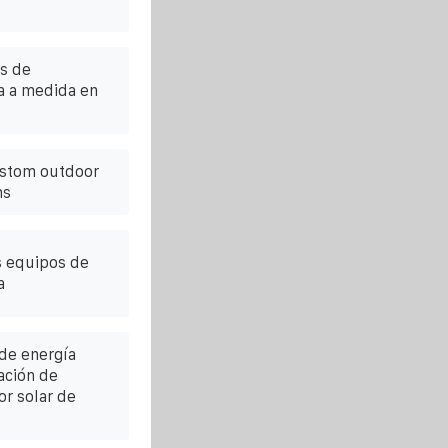
s de
a a medida en
ustom outdoor
ms
os equipos de
a
de energía
tación de
r solar de