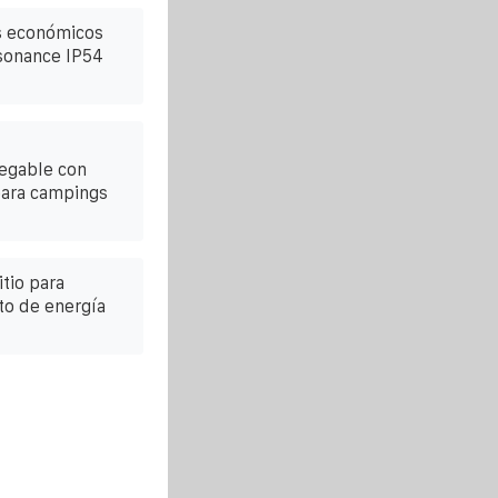
s económicos
ssonance IP54
egable con
para campings
itio para
o de energía