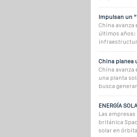
Impulsan un “
China avanza 
últimos años: 
infraestructur
China planea u
China avanza e
una planta sol
busca generar
ENERGÍA SOLAR
Las empresas i
británica Spac
solar en órbit