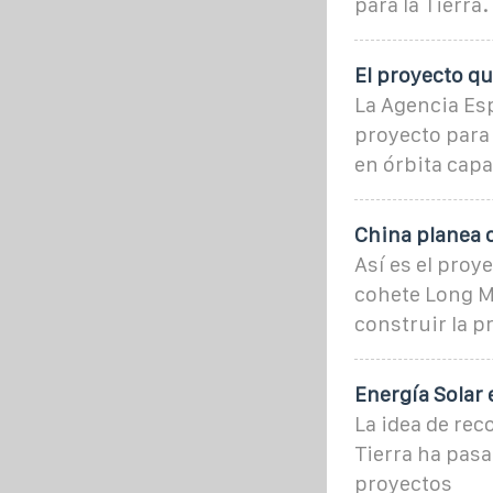
para la Tierra.
El proyecto qu
La Agencia Es
proyecto para 
en órbita cap
China planea c
Así es el proy
cohete Long Ma
construir la p
Energía Solar 
La idea de rec
Tierra ha pasa
proyectos