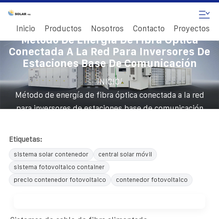
Inicio
Productos
Nosotros
Contacto
Proyectos
Método De Energía De Fibra Óptica
Conectada A La Red Para Inversores De
Estaciones Base De Comunicación
/
INICIO
Método de energía de fibra óptica conectada a la red
para inversores de estaciones base de comunicación
Etiquetas:
sistema solar contenedor
central solar móvil
sistema fotovoltaico container
precio contenedor fotovoltaico
contenedor fotovoltaico