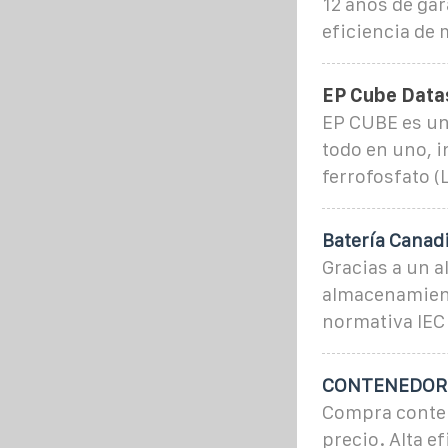
12 años de gar
eficiencia de 
EP Cube Data
EP CUBE es un
todo en uno, i
ferrofosfato (
Batería Canad
Gracias a un a
almacenamient
normativa IEC 
CONTENEDOR 
Compra conten
precio. Alta ef