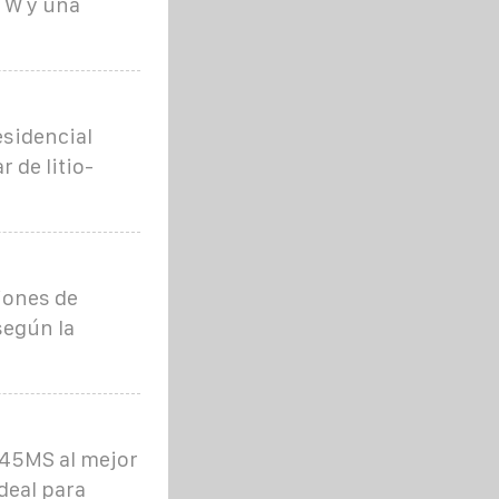
 W y una
sidencial
 de litio-
ciones de
según la
45MS al mejor
Ideal para