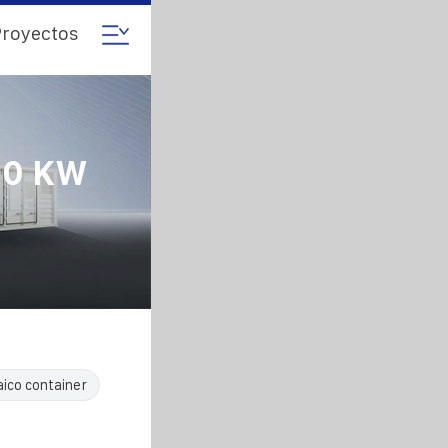
royectos
00 KW
aico container