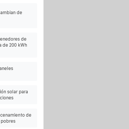
 cambian de
tenedores de
a de 200 kWh
paneles
ón solar para
ciones
acenamiento de
s pobres