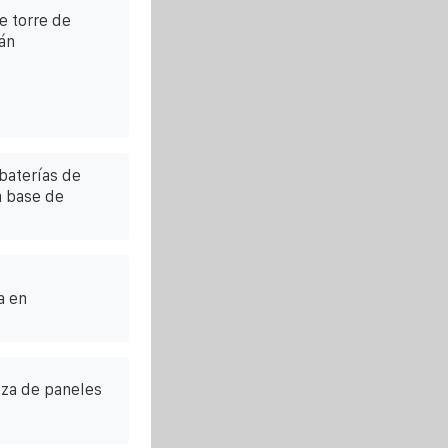
e torre de
án
 baterías de
ón base de
a en
eza de paneles