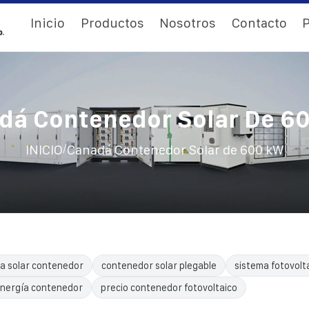
Inicio
Productos
Nosotros
Contacto
P
dá Contenedor Solar De 6
/
INICIO
Canadá Contenedor Solar de 600 kW
a solar contenedor
contenedor solar plegable
sistema fotovolt
nergía contenedor
precio contenedor fotovoltaico