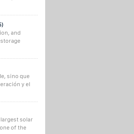
5)
ion, and
 storage
e, sino que
eración y el
largest solar
one of the