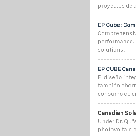
proyectos de
EP Cube: Comp
Comprehensive
performance. 
solutions.
EP CUBE Canad
El diseño inte
también ahorra
consumo de en
Canadian Sola
Under Dr. Qu''
photovoltaic p