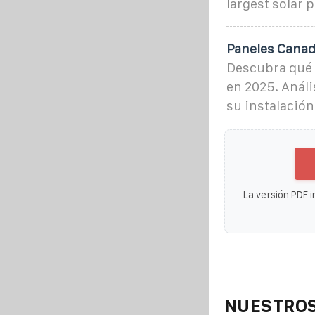
largest solar 
Paneles Canad
Descubra qué 
en 2025. Análi
su instalación
La versión PDF i
NUESTROS