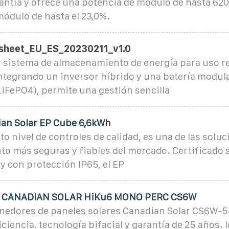
antía y ofrece una potencia de módulo de hasta 620
módulo de hasta el 23,0%.
sheet_EU_ES_20230211_v1.0
 sistema de almacenamiento de energía para uso re
ntegrando un inversor híbrido y una batería modular
LiFePO4), permite una gestión sencilla
ian Solar EP Cube 6,6kWh
lto nivel de controles de calidad, es una de las solu
o más seguras y fiables del mercado. Certificado 
y con protección IP65, el EP
CANADIAN SOLAR HiKu6 MONO PERC CS6W
edores de paneles solares Canadian Solar CS6W-5
iciencia, tecnología bifacial y garantía de 25 años. 