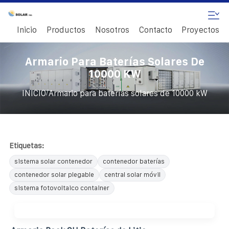
Inicio
Productos
Nosotros
Contacto
Proyectos
Armario Para Baterías Solares De
10000 KW
/
INICIO
Armario para baterías solares de 10000 kW
Etiquetas:
sistema solar contenedor
contenedor baterías
contenedor solar plegable
central solar móvil
sistema fotovoltaico container