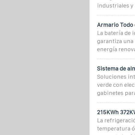
industriales 
Armario Todo
La batería de 
garantiza una 
energía renova
Sistema de al
Soluciones in
verde con ele
gabinetes para
215KWh 372KWh
La refrigeraci
temperatura óp