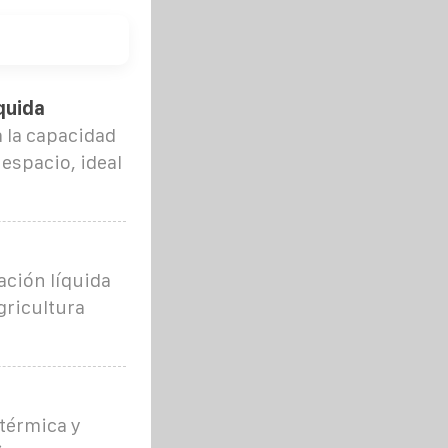
quida
a la capacidad
espacio, ideal
ación líquida
gricultura
 térmica y