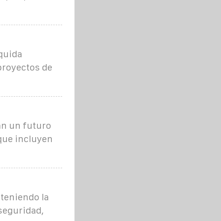
íquida
 proyectos de
an un futuro
que incluyen
nteniendo la
 seguridad,