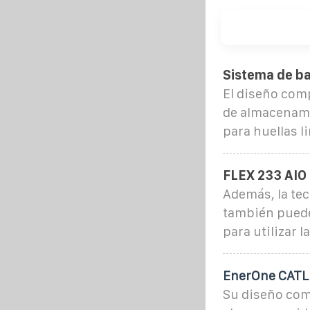
Sistema de bat
El diseño comp
de almacenami
para huellas l
FLEX 233 AIO
Además, la tec
también puede 
para utilizar 
EnerOne CATL:
Su diseño comp