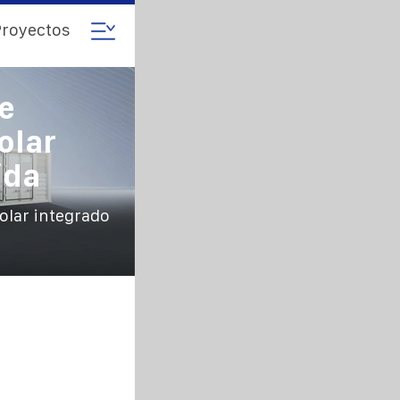
royectos
e
olar
ida
olar integrado