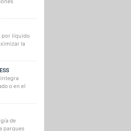
ciones
 por líquido
ximizar la
BESS
 integra
do o en el
gía de
ra parques