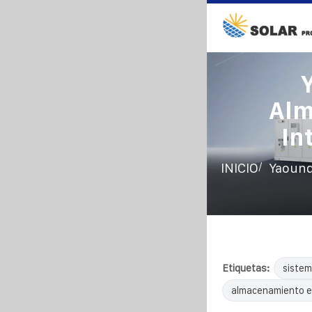
Alm
In
/
INICIO
Yaound
Etiquetas:
sistem
almacenamiento e