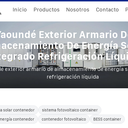
Inicio
Productos
Nosotros
Contacto
P
Yaoundé Exterior Armario D
acenamiento De Energía S
tegrado Refrigeración Líqu
é exterior armario de almacenamiento de energía s
refrigeración líquida
a solar contenedor
sistema fotovoltaico container
nergía contenedor
contenedor fotovoltaico
BESS container