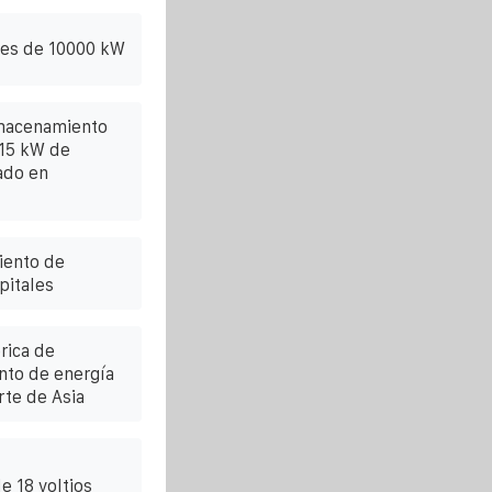
res de 10000 kW
lmacenamiento
 15 kW de
zado en
iento de
pitales
rica de
nto de energía
rte de Asia
e 18 voltios