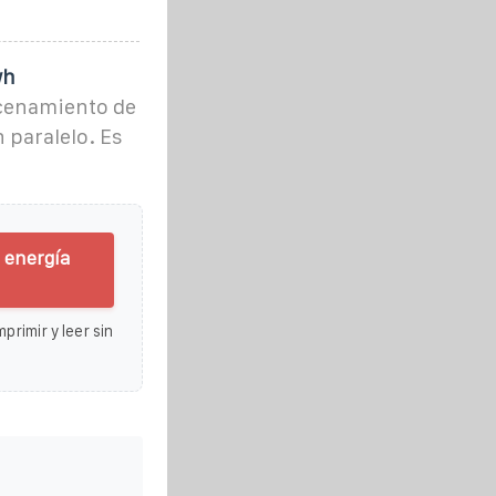
wh
acenamiento de
 paralelo. Es
 energía
primir y leer sin