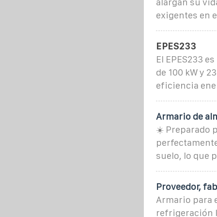
alargan su vid
exigentes en e
EPES233
El EPES233 es
de 100 kW y 2
eficiencia ener
Armario de al
☀️ Preparado p
perfectamente 
suelo, lo que
Proveedor, fab
Armario para 
refrigeración 