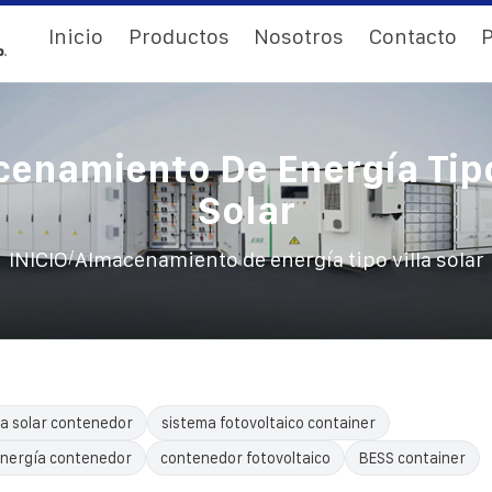
Inicio
Productos
Nosotros
Contacto
P
enamiento De Energía Tipo
Solar
/
INICIO
Almacenamiento de energía tipo villa solar
a solar contenedor
sistema fotovoltaico container
nergía contenedor
contenedor fotovoltaico
BESS container