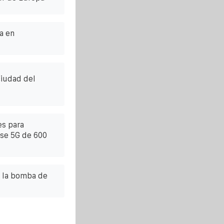
a en
ciudad del
es para
ase 5G de 600
e la bomba de