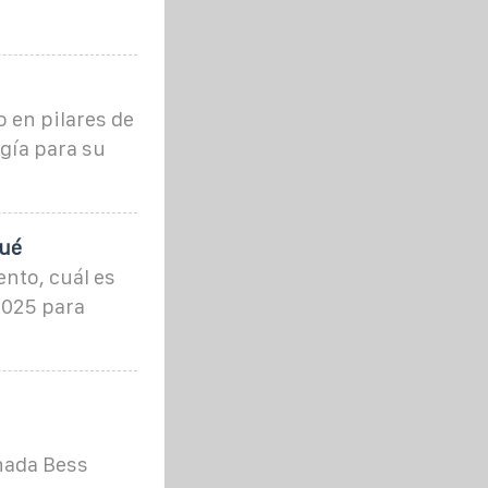
 en pilares de
gía para su
qué
nto, cuál es
 2025 para
nada Bess