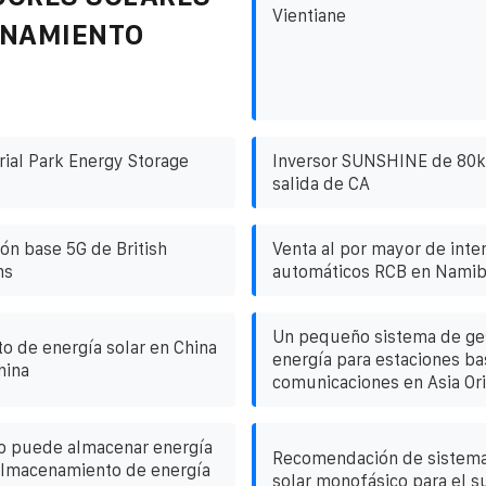
Vientiane
ENAMIENTO
ial Park Energy Storage
Inversor SUNSHINE de 80k 
salida de CA
ón base 5G de British
Venta al por mayor de inte
ns
automáticos RCB en Namib
Un pequeño sistema de ge
 de energía solar en China
energía para estaciones ba
hina
comunicaciones en Asia Ori
o puede almacenar energía
Recomendación de sistema
almacenamiento de energía
solar monofásico para el s