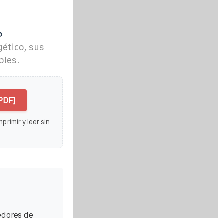
o
ético, sus
bles.
PDF]
primir y leer sin
edores de