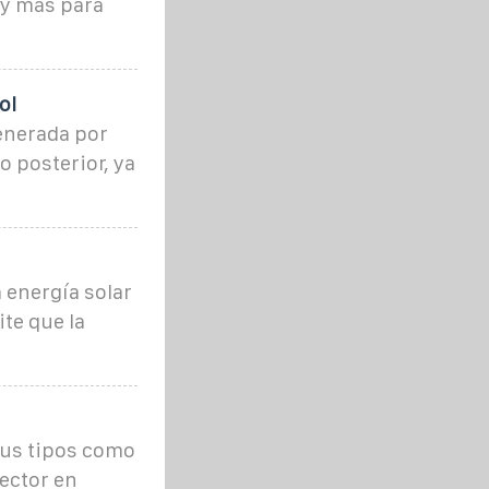
 y más para
ol
enerada por
o posterior, ya
 energía solar
te que la
sus tipos como
ector en