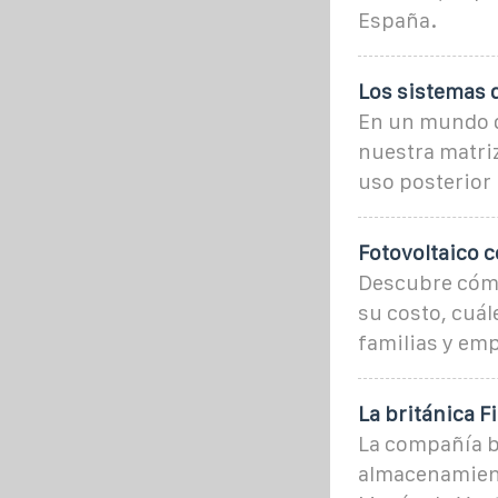
España.
Los sistemas 
En un mundo do
nuestra matri
uso posterior r
Fotovoltaico 
Descubre cómo
su costo, cuál
familias y em
La británica 
La compañía b
almacenamient