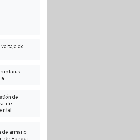
voltaje de
rruptores
ia
stión de
se de
ental
 de armario
ur de Europa