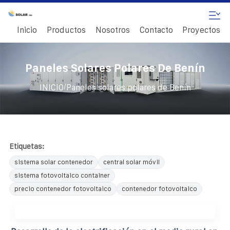
Inicio
Productos
Nosotros
Contacto
Proyectos
Paneles Solares Polares De Benín
/
INICIO
Paneles solares polares de Benín
Etiquetas:
sistema solar contenedor
central solar móvil
sistema fotovoltaico container
precio contenedor fotovoltaico
contenedor fotovoltaico