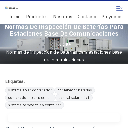
Inicio
Productos
Nosotros
Contacto
Proyectos
Normas De Inspección De Baterías Para
Estaciones Base De Comunicaciones
/
INICIO
Normas de inspección de baterías para estaciones base
de comunicaciones
Etiquetas:
sistema solar contenedor
contenedor baterías
contenedor solar plegable
central solar móvil
sistema fotovoltaico container