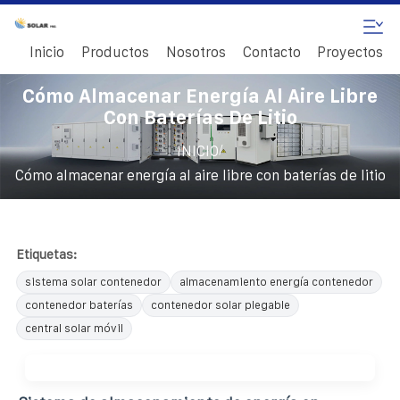
Inicio
Productos
Nosotros
Contacto
Proyectos
Cómo Almacenar Energía Al Aire Libre
Con Baterías De Litio
/
INICIO
Cómo almacenar energía al aire libre con baterías de litio
Etiquetas:
sistema solar contenedor
almacenamiento energía contenedor
contenedor baterías
contenedor solar plegable
central solar móvil