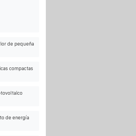
rior de pequeña
ricas compactas
tovoltaico
o de energía