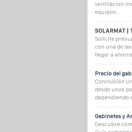
ventilacion in
equipos.
SOLARMAT | T
Solicite pres
con una de la
llegar a ahorr
Precio del ga
Conclusión Un
desde unos poc
dependiendo de
Gabinetes y A
Descubre cómo 