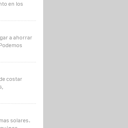
to en los
gar a ahorrar
. Podemos
de costar
s,
mas solares.