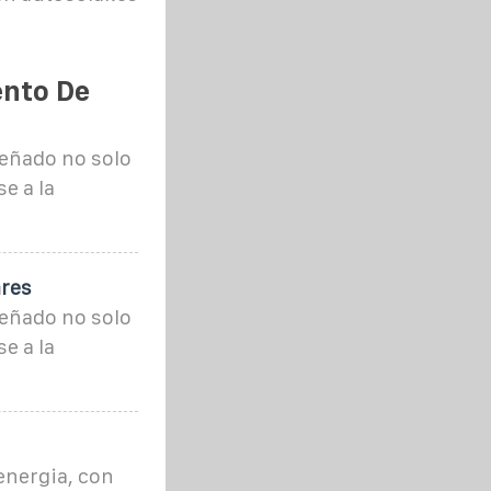
ento De
señado no solo
e a la
ares
señado no solo
e a la
nergia, con