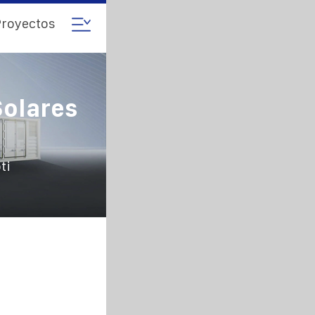
royectos
Solares
ti