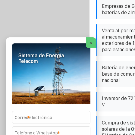
Empresas de Ge
baterías de al
Venta al por m
almacenamient
×
exteriores de
para estacione
Sistema de Energía
Telecom
Batería de ener
base de comun
nacional
Inversor de 72
V
*
Compra de sis
solares de la O
*