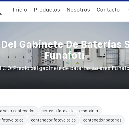
Inicio
Productos
Nosotros
Contacto
P
 Del Gabinete De Baterías 
Funafoti
/
NICIO
Precio del gabinete de baterías solares Funafo
a solar contenedor
sistema fotovoltaico container
 fotovoltaico
contenedor fotovoltaico
contenedor baterías