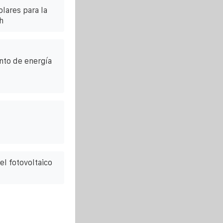
lares para la
h
to de energía
l fotovoltaico