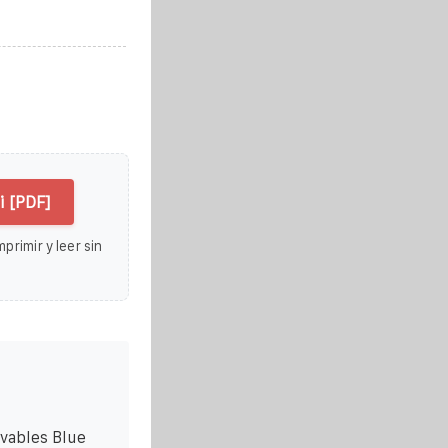
i [PDF]
primir y leer sin
vables Blue