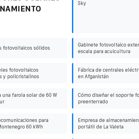
Sky
ENAMIENTO
Gabinete fotovoltaico exte
 fotovoltaicos sólidos
escala para acuicultura
les fotovoltaicos
Fábrica de centrales eléct
 y policristalinos
en Afganistán
 una farola solar de 60 W
Cómo diseñar el soporte fo
ur
preenterrado
ecomunicaciones para
Empresa de almacenamient
 Montenegro 60 kWh
portátil de La Valeta