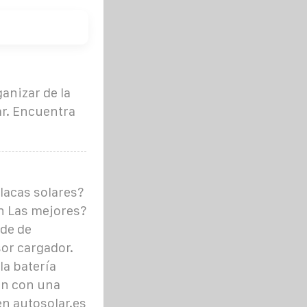
anizar de la
ar. Encuentra
lacas solares?
n Las mejores?
nde de
sor cargador.
la batería
en con una
en autosolar.es