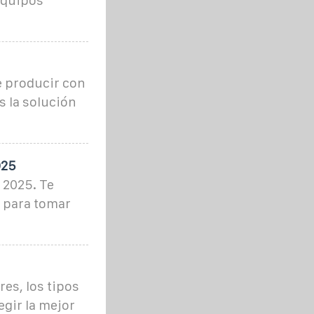
equipos
e producir con
s la solución
025
 2025. Te
e para tomar
res, los tipos
egir la mejor