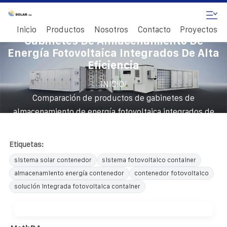
Comparación De Productos De
Inicio
Productos
Nosotros
Contacto
Proyectos
Gabinetes De Almacenamiento De
Energía Fotovoltaica Integrados De Alta
Eficiencia
/
INICIO
Comparación de productos de gabinetes de
almacenamiento de energía fotovoltaica integrados de
alta eficiencia
Etiquetas:
sistema solar contenedor
sistema fotovoltaico container
almacenamiento energía contenedor
contenedor fotovoltaico
solución integrada fotovoltaica container