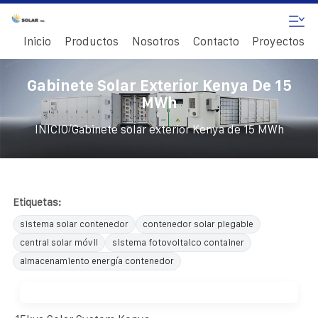
Inicio
Productos
Nosotros
Contacto
Proyectos
Gabinete Solar Exterior Kenya De 15
MWh
/
INICIO
Gabinete solar exterior Kenya de 15 MWh
Etiquetas:
sistema solar contenedor
contenedor solar plegable
central solar móvil
sistema fotovoltaico container
almacenamiento energía contenedor