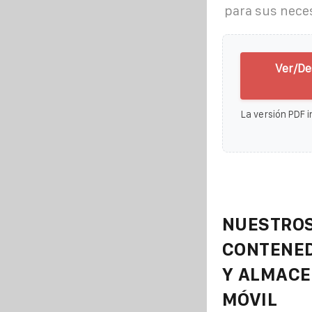
para sus nece
Ver/De
La versión PDF i
NUESTROS
CONTENE
Y ALMAC
MÓVIL