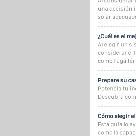
Al considerar 
una decisión 
solar adecuad
¿Cuál es el me
Al elegir un s
considerar el 
como fuga tér
Prepare su cas
Potencia tu i
Descubra cómo 
Cómo elegir e
Esta guía lo a
como la capaci