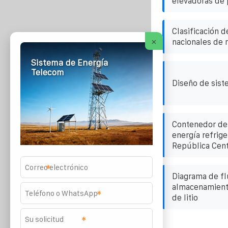
elevadoras de 
Clasificación d
×
nacionales de
Sistema de Energía
Telecom
Diseño de sist
Contenedor de
energía refrige
República Cent
*
Diagrama de fl
almacenamiento
*
de litio
*