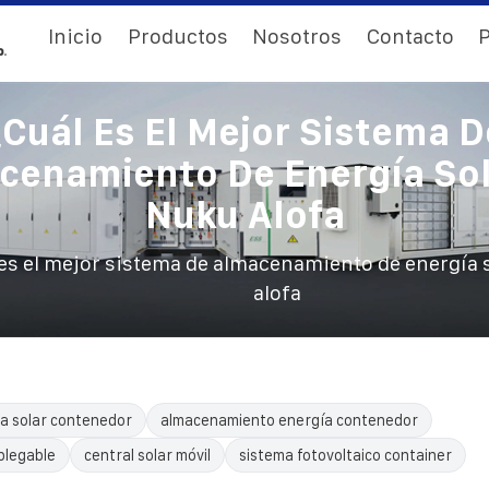
Inicio
Productos
Nosotros
Contacto
P
¿Cuál Es El Mejor Sistema D
cenamiento De Energía Sol
Nuku Alofa
es el mejor sistema de almacenamiento de energía 
alofa
a solar contenedor
almacenamiento energía contenedor
plegable
central solar móvil
sistema fotovoltaico container