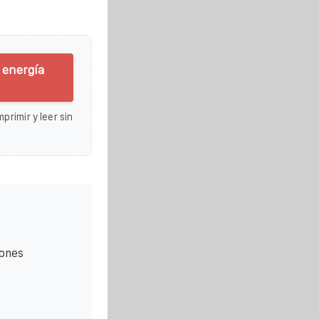
 energía
primir y leer sin
iones