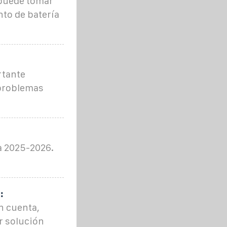
, puede tomar
to de batería
rtante
 problemas
a 2025-2026.
:
en cuenta,
or solución