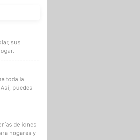
ar, sus
hogar.
a toda la
 Así, puedes
rías de iones
ara hogares y