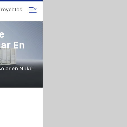
royectos
e
ar En
solar en Nuku