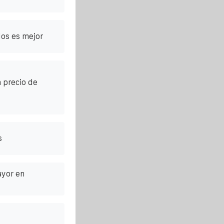
dos es mejor
a precio de
s
ayor en