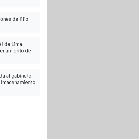
ones de litio
l de Lima
acenamiento de
da al gabinete
 almacenamiento