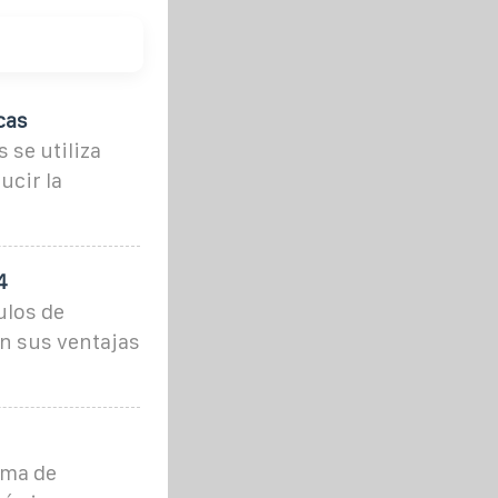
cas
 se utiliza
ucir la
4
ulos de
n sus ventajas
ema de