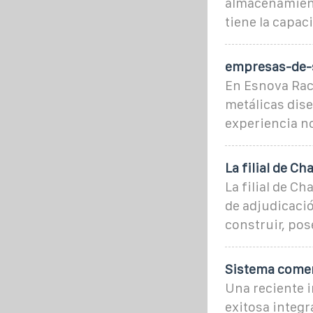
almacenamient
tiene la capac
empresas-de-s
En Esnova Rac
metálicas dise
experiencia no
La filial de C
La filial de C
de adjudicació
construir, pos
Sistema comer
Una reciente i
exitosa integr