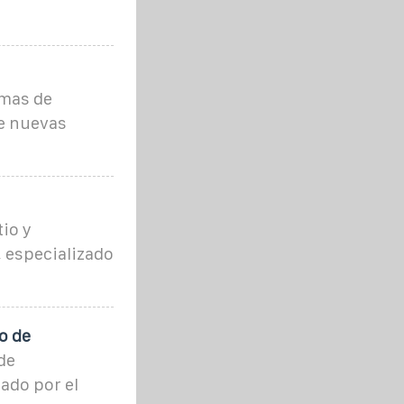
emas de
e nuevas
io y
 especializado
o de
de
ado por el