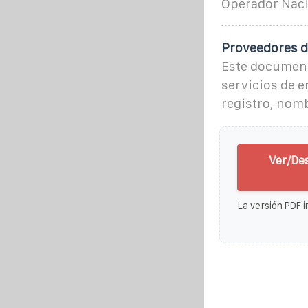
Operador Naci
Proveedores de
Este document
servicios de e
registro, nomb
Ver/De
La versión PDF i