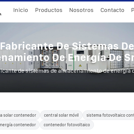
Inicio
Productos
Nosotros
Contacto
P
Fabricante De Sistemas D
namiento De Energía De Sr
icante de sistemas de almacenamiento de energía d
a solar contenedor
central solar móvil
sistema fotovoltaico con
nergía contenedor
contenedor fotovoltaico