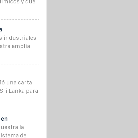
ímicos y que
a
 industriales
stra amplia
ió una carta
 Sri Lanka para
 en
uestra la
sistema de