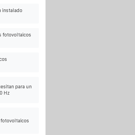
 instalado
s fotovoltaicos
cos
esitan para un
50 Hz
 fotovoltaicos