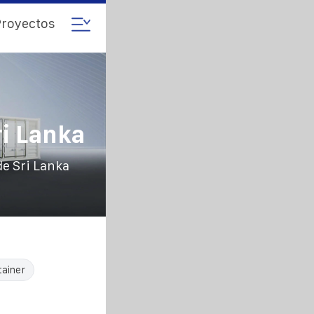
royectos
e
i Lanka
e Sri Lanka
tainer