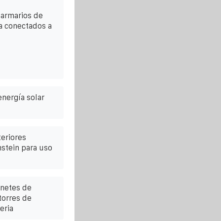
 armarios de
a conectados a
nergía solar
teriores
stein para uso
inetes de
torres de
eria