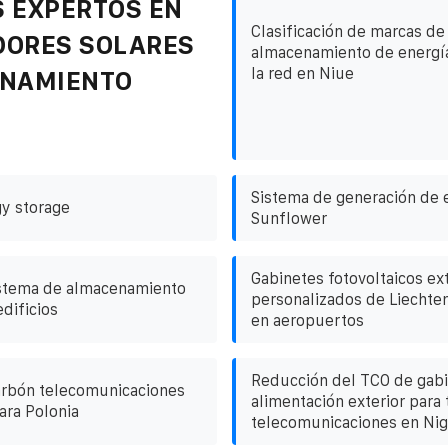
 EXPERTOS EN
Clasificación de marcas de
DORES SOLARES
almacenamiento de energí
la red en Niue
ENAMIENTO
Sistema de generación de e
y storage
Sunflower
Gabinetes fotovoltaicos ex
istema de almacenamiento
personalizados de Liechten
dificios
en aeropuertos
Reducción del TCO de gab
arbón telecomunicaciones
alimentación exterior para 
ara Polonia
telecomunicaciones en Nig