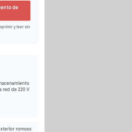
iento de
primir y leer sin
lmacenamiento
a red de 220 V
exterior romoss