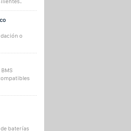
ilientes.
ico
idación o
n BMS
 compatibles
de baterías