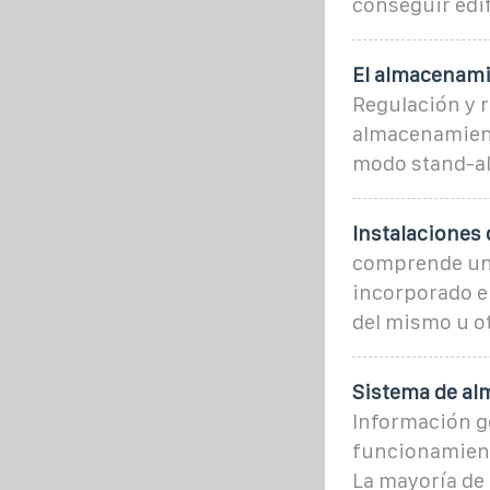
conseguir edif
El almacenami
Regulación y 
almacenamient
modo stand-a
Instalaciones 
comprende una
incorporado en
del mismo u ot
Sistema de al
Información g
funcionamient
La mayoría de