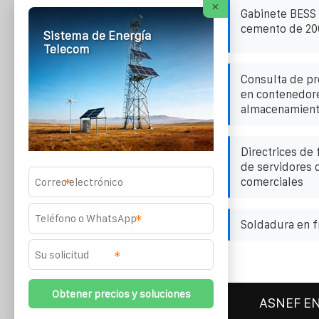
×
Gabinete BESS 
cemento de 2
Sistema de Energía
Telecom
Consulta de pr
en contenedore
almacenamient
Directrices de
de servidores 
comerciales
*
*
Soldadura en f
*
ASNEF E