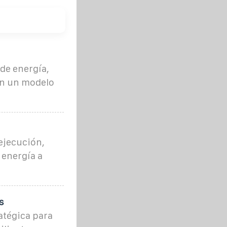
de energía,
en un modelo
ejecución,
 energía a
s
atégica para