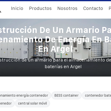
Inicio
Productos
Nosotros
Contacto
P
trucción De Un Armario Pa
namiento De Energía En B
En Argel
trucción de un armario para el almacenamiento de
baterías en Argel
enamiento energía contenedor
BESS container
contenedor bate
tenedor
central solar móvil