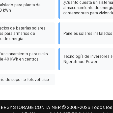
¿Cuánto cuesta un sistema
aislado para planta de
almacenamiento de energía
00 kWh
contenedores para viviend
ecios de baterías solares
s para armarios de
Paneles solares instalados
o de energía
 funcionamiento para racks
Tecnología de inversores s
de 40 kWh en centros
Ngerulmud Power
río de soporte fotovoltaico
NERGY STORAGE CONTAINER
© 2008-
2026 Todos los