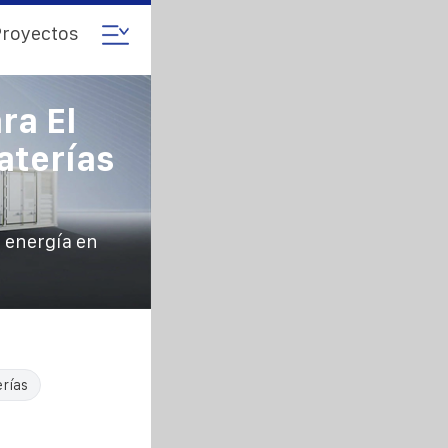
royectos
ra El
aterías
 energía en
rías