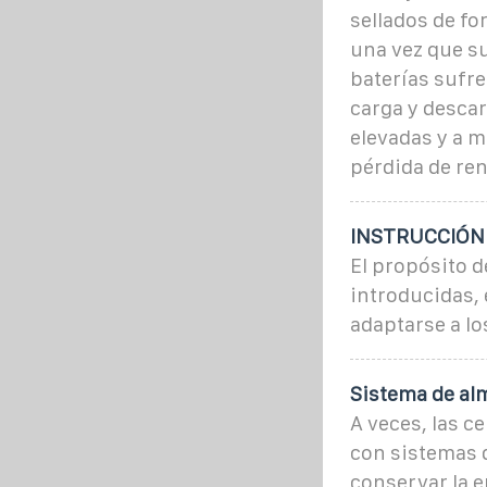
sellados de f
una vez que s
baterías sufre
carga y descar
elevadas y a 
pérdida de re
INSTRUCCIÓN 
El propósito de
introducidas, 
adaptarse a l
Sistema de al
A veces, las c
con sistemas 
conservar la en