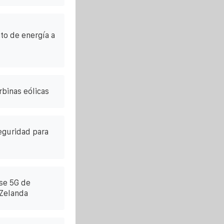
o de energía a
rbinas eólicas
seguridad para
ase 5G de
Zelanda