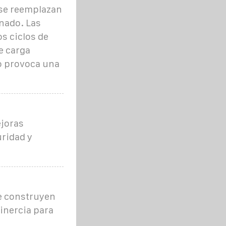
 se reemplazan
nado. Las
s ciclos de
e carga
o provoca una
ejoras
uridad y
se construyen
inercia para