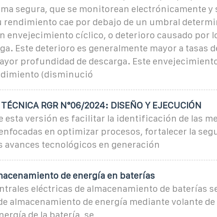
orma segura, que se monitorean electrónicamente y
u rendimiento cae por debajo de un umbral determi
n envejecimiento cíclico, o deterioro causado por lo
ga. Este deterioro es generalmente mayor a tasas d
mayor profundidad de descarga. Este envejecimient
ndimiento (disminució
TÉCNICA RGR N°06/2024: DISEÑO Y EJECUCIÓN
 esta versión es facilitar la identificación de las m
enfocadas en optimizar procesos, fortalecer la seg
os avances tecnológicos en generación
macenamiento de energía en baterías
entrales eléctricas de almacenamiento de baterías 
de almacenamiento de energía mediante volante de 
ergía de la batería, se