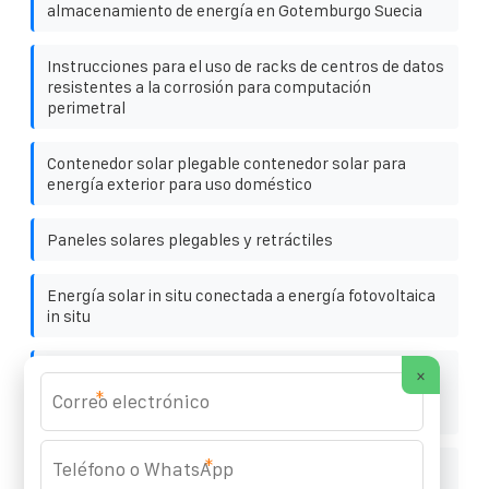
almacenamiento de energía en Gotemburgo Suecia
Instrucciones para el uso de racks de centros de datos
resistentes a la corrosión para computación
perimetral
Contenedor solar plegable contenedor solar para
energía exterior para uso doméstico
Paneles solares plegables y retráctiles
Energía solar in situ conectada a energía fotovoltaica
in situ
Proyecto de almacenamiento de energía mediante
×
volante de inercia para la estación base de
*
comunicaciones de la ciudad de Yibuti
*
Solución integrada de almacenamiento de energía