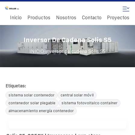
Inicio
Productos
Nosotros
Contacto
Proyectos
Inversor De Cadena Solis S5
/
INICIO
Inversor de cadena Solis S5
Etiquetas:
sistema solar contenedor
central solar móvil
contenedor solar plegable
sistema fotovoltaico container
almacenamiento energía contenedor