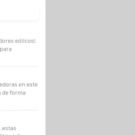
dores eólicos!
 para
tedoras en este
a de forma
 estas