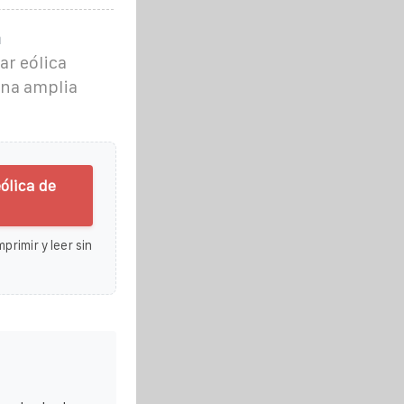
a
ar eólica
una amplia
ólica de
primir y leer sin