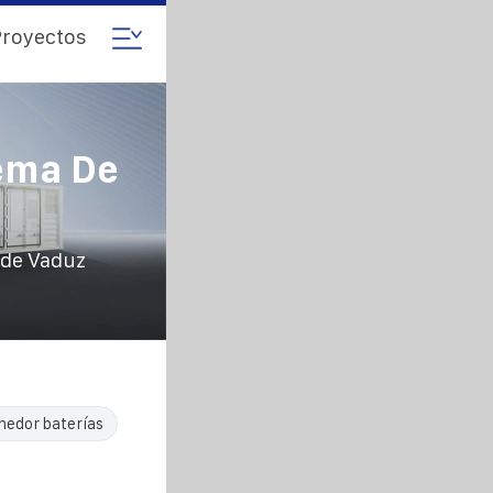
royectos
tema De
 de Vaduz
nedor baterías