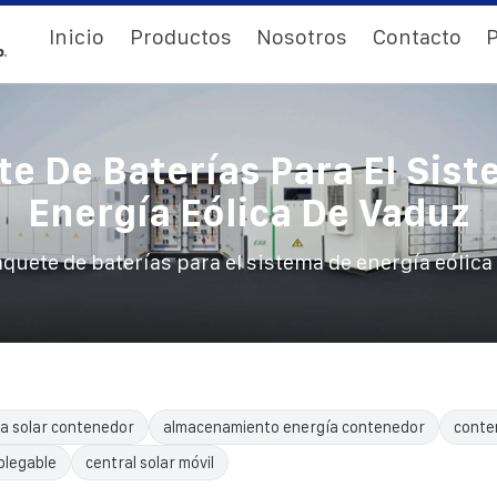
Inicio
Productos
Nosotros
Contacto
P
e De Baterías Para El Sis
Energía Eólica De Vaduz
quete de baterías para el sistema de energía eólica
a solar contenedor
almacenamiento energía contenedor
conte
plegable
central solar móvil