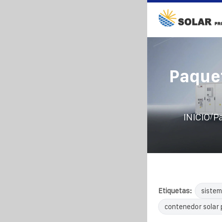
Paquet
/
INICIO
Pa
Etiquetas:
sistem
contenedor solar 