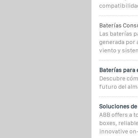
compatibilida
Baterías Con
Las baterías p
generada por 
viento y siste
Baterías para 
Descubre cómo 
futuro del al
Soluciones de 
ABB offers a t
boxes, reliabl
innovative on