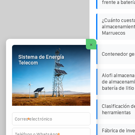
frente a baterí
¿Cuánto cuesta
almacenamiento
Marruecos
×
Contenedor ge
Sistema de Energía
Telecom
Alofi almacena
de almacenamie
batería de liti
Clasificación d
herramientas
*
Fábrica de inv
*