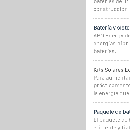
baterías de li
construcción l
Batería y sist
ABO Energy de
energías híbr
baterías.
Kits Solares E
Para aumentar 
prácticamente 
la energía que
Paquete de ba
El paquete de
eficiente y fia