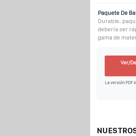
Paquete De Bat
Durable. paque
debería ser r
gama de mater
Ver/De
La versión PDF i
NUESTROS