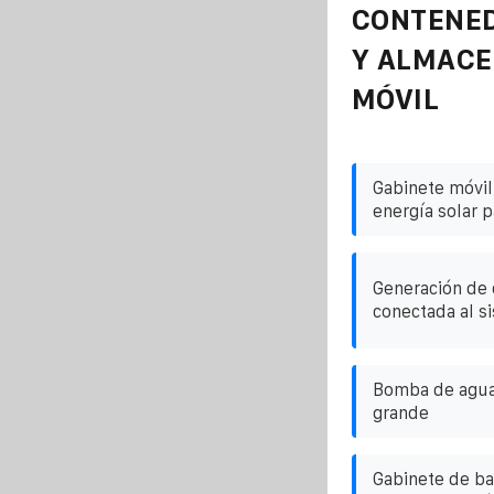
CONTENE
Y ALMAC
MÓVIL
Gabinete móvi
energía solar 
Generación de 
conectada al s
Bomba de agua 
grande
Gabinete de b