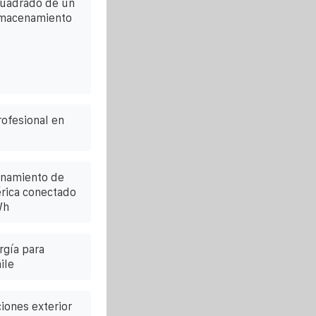
cuadrado de un
lmacenamiento
ofesional en
enamiento de
rica conectado
Wh
rgía para
ile
iones exterior