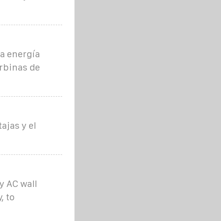
la energía
rbinas de
ajas y el
y AC wall
, to