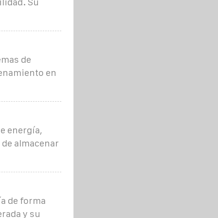
ilidad. Su
emas de
cenamiento en
e energía,
o de almacenar
ía de forma
berada y su