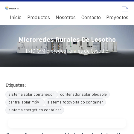
Inicio
Productos
Nosotros
Contacto
Proyectos
Microredes Rurales De Lesotho
/
INICIO
Microredes rurales de Lesotho
Etiquetas:
sistema solar contenedor
contenedor solar plegable
central solar móvil
sistema fotovoltaico container
sistema energético container