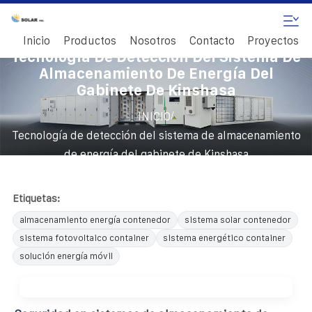
Inicio
Productos
Nosotros
Contacto
Proyectos
Tecnología De Detección Del Sistema De
Almacenamiento De Energía Del
Gabinete De Kinshasa
/
INICIO
Tecnología de detección del sistema de almacenamiento
de energía del gabinete de Kinshasa
Etiquetas:
almacenamiento energía contenedor
sistema solar contenedor
sistema fotovoltaico container
sistema energético container
solución energía móvil